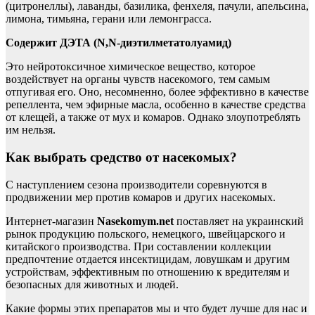
(цитронеллы), лаванды, базилика, фенхеля, пачули, апельсина,
лимона, тимьяна, герани или лемонграсса.
Содержит ДЭТА (N,N-диэтилметатолуамид)
Это нейротоксичное химическое вещество, которое
воздействует на органы чувств насекомого, тем самым
отпугивая его. Оно, несомненно, более эффективно в качестве
репеллента, чем эфирные масла, особенно в качестве средства
от клещей, а также от мух и комаров. Однако злоупотреблять
им нельзя.
Как выбрать средство от насекомых?
С наступлением сезона производители соревнуются в
продвижении мер против комаров и других насекомых.
Интернет-магазин
Nasekomym.net
поставляет на украинский
рынок продукцию польского, немецкого, швейцарского и
китайского производства. При составлении коллекции
предпочтение отдается инсектицидам, ловушкам и другим
устройствам, эффективным по отношению к вредителям и
безопасных для животных и людей.
Какие формы этих препаратов мы и что будет лучше для нас и