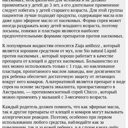
применяться у детей до 3 лет, а его длительное применение
следует избегать у детей старшего возраста. Для этой группы
пациентов лучше подходят продукты, содержащие масла или
даже одно эфирное масло от насекомых. Форма спрея может
иногда раздражать кожу детей младшего возраста, поэтому
лосьоны, повязки и пластыри являются наиболее
предпочтительными формами препаратов против насекомых.
К популярным жидкостям относятся Ziaja antibzzz , который
является хорошим средством от мух, или Sio natural Liquid
против насекомых , который хорошо работает в качестве
препарата от клещей и других насекомых. Большинство из
них можно использовать только с 1 года, но наклеивание
пластыря, пропитанного маслом лаванды, вне досягаемости
рук ребенка обеспечит достаточную защиту от летающих
вокруг него комаров. Альтернативой является препарат в виде
спрея на основе экстракта эвкалипта, произрастающего в
Австралии, — противомоскитный спрей Chicco , который
можно применять у малышей с 3-месячного возраста.
Каждый родитель должен помнить, что как эфирные масла,
так и другие препараты от клещей и комаров могут вызывать
аллергические реакции. Поэтому, особенно при первом
использовании любого средства, наблюдайте как за
поведением, так и за кожей ребенка, и в случае каких-либо