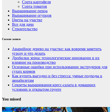
Сорта картофеля
Сорта томатов
Выращивание перца
Выращивание огурцов
Цветы на участке
Все для дачи
Строительство
Свежие записи
Аварийное дерево на участке: как вовремя заметить
угрозу и что делать
Дробилки зерна: технологические инновации и их
влияние на производство
Основные ошибки при использовании экструдеров для
сухих кормов
Как купить выгодно и без стресса: умные подходы к
авиабилетам
Секреты выращивания кресс-салата в домашних
условиях и открытом грунте
You missed
Сорта овощей: описание и отзывы