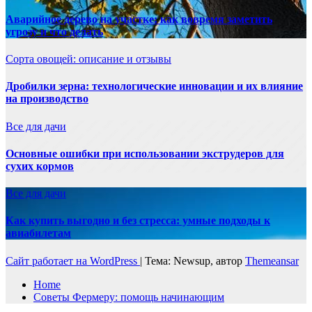
Аварийное дерево на участке: как вовремя заметить
угрозу и что делать
Сорта овощей: описание и отзывы
Дробилки зерна: технологические инновации и их влияние
на производство
Все для дачи
Основные ошибки при использовании экструдеров для
сухих кормов
Все для дачи
Как купить выгодно и без стресса: умные подходы к
авиабилетам
Сайт работает на WordPress
|
Тема: Newsup, автор
Themeansar
Home
Советы Фермеру: помощь начинающим