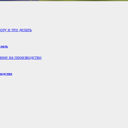
елать
водство