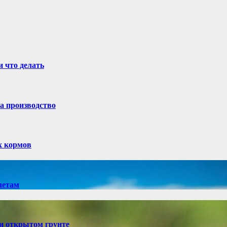
и что делать
а производство
х кормов
летам
и открытом грунте