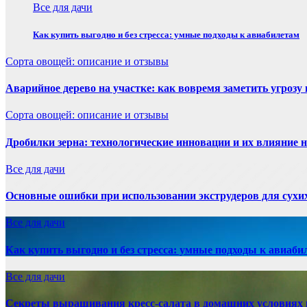
Все для дачи
Как купить выгодно и без стресса: умные подходы к авиабилетам
Сорта овощей: описание и отзывы
Аварийное дерево на участке: как вовремя заметить угрозу 
Сорта овощей: описание и отзывы
Дробилки зерна: технологические инновации и их влияние н
Все для дачи
Основные ошибки при использовании экструдеров для сухи
Все для дачи
Как купить выгодно и без стресса: умные подходы к авиаби
Все для дачи
Секреты выращивания кресс-салата в домашних условиях 