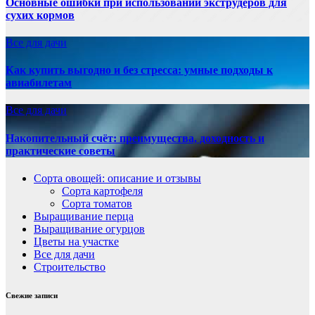
Основные ошибки при использовании экструдеров для
сухих кормов
Все для дачи
Как купить выгодно и без стресса: умные подходы к
авиабилетам
Все для дачи
Накопительный счёт: преимущества, доходность и
практические советы
Сорта овощей: описание и отзывы
Сорта картофеля
Сорта томатов
Выращивание перца
Выращивание огурцов
Цветы на участке
Все для дачи
Строительство
Свежие записи