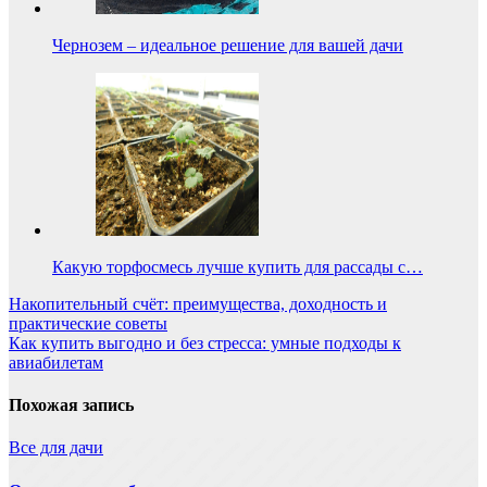
Чернозем – идеальное решение для вашей дачи
Какую торфосмесь лучше купить для рассады с…
Навигация
Накопительный счёт: преимущества, доходность и
практические советы
по
Как купить выгодно и без стресса: умные подходы к
записям
авиабилетам
Похожая запись
Все для дачи