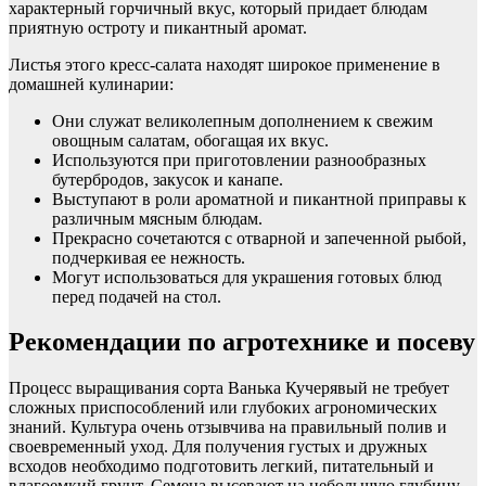
характерный горчичный вкус, который придает блюдам
приятную остроту и пикантный аромат.
Листья этого кресс-салата находят широкое применение в
домашней кулинарии:
Они служат великолепным дополнением к свежим
овощным салатам, обогащая их вкус.
Используются при приготовлении разнообразных
бутербродов, закусок и канапе.
Выступают в роли ароматной и пикантной приправы к
различным мясным блюдам.
Прекрасно сочетаются с отварной и запеченной рыбой,
подчеркивая ее нежность.
Могут использоваться для украшения готовых блюд
перед подачей на стол.
Рекомендации по агротехнике и посеву
Процесс выращивания сорта Ванька Кучерявый не требует
сложных приспособлений или глубоких агрономических
знаний. Культура очень отзывчива на правильный полив и
своевременный уход. Для получения густых и дружных
всходов необходимо подготовить легкий, питательный и
влагоемкий грунт. Семена высевают на небольшую глубину