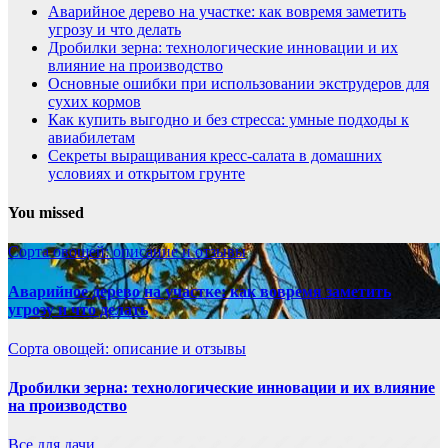
Аварийное дерево на участке: как вовремя заметить
угрозу и что делать
Дробилки зерна: технологические инновации и их
влияние на производство
Основные ошибки при использовании экструдеров для
сухих кормов
Как купить выгодно и без стресса: умные подходы к
авиабилетам
Секреты выращивания кресс-салата в домашних
условиях и открытом грунте
You missed
Сорта овощей: описание и отзывы
Аварийное дерево на участке: как вовремя заметить
угрозу и что делать
Сорта овощей: описание и отзывы
Дробилки зерна: технологические инновации и их влияние
на производство
Все для дачи