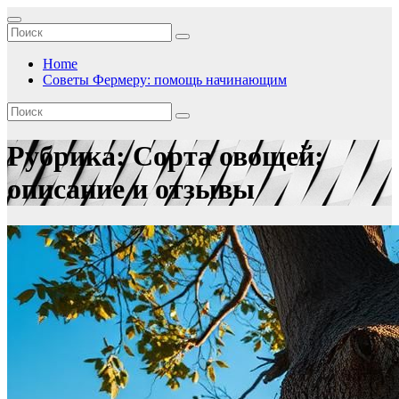
Перейти
к
содержимому
Home
Советы Фермеру: помощь начинающим
Рубрика:
Сорта овощей:
описание и отзывы