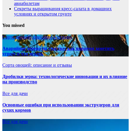
авиабилетам
Секреты выращивания кресс-салата в домашних
условиях и открытом грунте
You missed
Сорта овощей: описание и отзывы
Аварийное дерево на участке: как вовремя заметить
угрозу и что делать
Сорта овощей: описание и отзывы
Дробилки зерна: технологические инновации и их влияние
на производство
Все для дачи
Основные ошибки при использовании экструдеров для
сухих кормов
Все для дачи