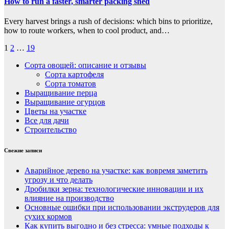
How to run a faster, smarter packing shed
Every harvest brings a rush of decisions: which bins to prioritize,
how to route workers, when to cool product, and…
Пагинация
1
2
…
19
записей
Сорта овощей: описание и отзывы
Сорта картофеля
Сорта томатов
Выращивание перца
Выращивание огурцов
Цветы на участке
Все для дачи
Строительство
Свежие записи
Аварийное дерево на участке: как вовремя заметить
угрозу и что делать
Дробилки зерна: технологические инновации и их
влияние на производство
Основные ошибки при использовании экструдеров для
сухих кормов
Как купить выгодно и без стресса: умные подходы к