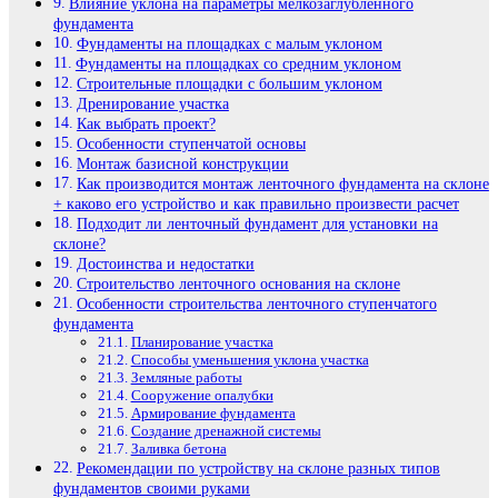
Влияние уклона на параметры мелкозаглубленного
фундамента
Фундаменты на площадках с малым уклоном
Фундаменты на площадках со средним уклоном
Строительные площадки с большим уклоном
Дренирование участка
Как выбрать проект?
Особенности ступенчатой основы
Монтаж базисной конструкции
Как производится монтаж ленточного фундамента на склоне
+ каково его устройство и как правильно произвести расчет
Подходит ли ленточный фундамент для установки на
склоне?
Достоинства и недостатки
Строительство ленточного основания на склоне
Особенности строительства ленточного ступенчатого
фундамента
Планирование участка
Способы уменьшения уклона участка
Земляные работы
Сооружение опалубки
Армирование фундамента
Создание дренажной системы
Заливка бетона
Рекомендации по устройству на склоне разных типов
фундаментов своими руками