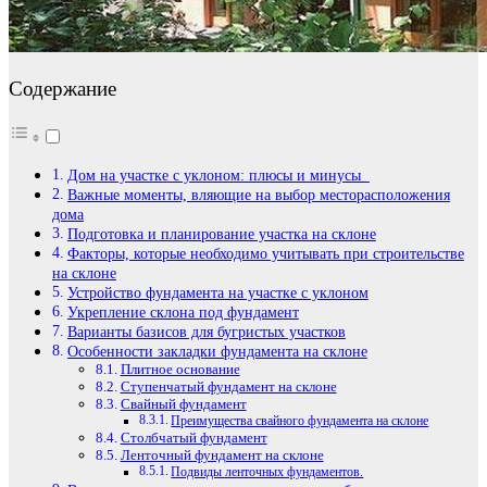
Содержание
Дом на участке с уклоном: плюсы и минусы
Важные моменты, вляющие на выбор месторасположения
дома
Подготовка и планирование участка на склоне
Факторы, которые необходимо учитывать при строительстве
на склоне
Устройство фундамента на участке с уклоном
Укрепление склона под фундамент
Варианты базисов для бугристых участков
Особенности закладки фундамента на склоне
Плитное основание
Ступенчатый фундамент на склоне
Свайный фундамент
Преимущества свайного фундамента на склоне
Столбчатый фундамент
Ленточный фундамент на склоне
Подвиды ленточных фундаментов.