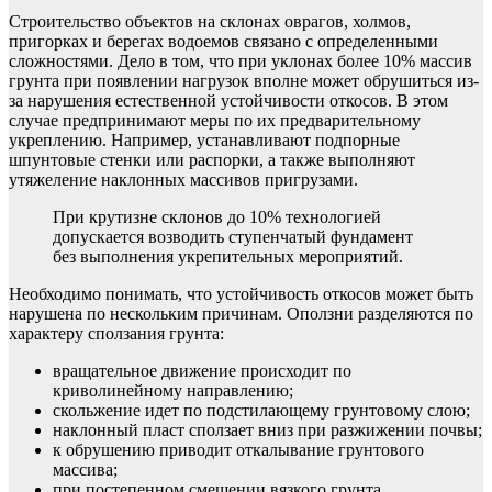
Строительство объектов на склонах оврагов, холмов,
пригорках и берегах водоемов связано с определенными
сложностями. Дело в том, что при уклонах более 10% массив
грунта при появлении нагрузок вполне может обрушиться из-
за нарушения естественной устойчивости откосов. В этом
случае предпринимают меры по их предварительному
укреплению. Например, устанавливают подпорные
шпунтовые стенки или распорки, а также выполняют
утяжеление наклонных массивов пригрузами.
При крутизне склонов до 10% технологией
допускается возводить ступенчатый фундамент
без выполнения укрепительных мероприятий.
Необходимо понимать, что устойчивость откосов может быть
нарушена по нескольким причинам. Оползни разделяются по
характеру сползания грунта:
вращательное движение происходит по
криволинейному направлению;
скольжение идет по подстилающему грунтовому слою;
наклонный пласт сползает вниз при разжижении почвы;
к обрушению приводит откалывание грунтового
массива;
при постепенном смещении вязкого грунта