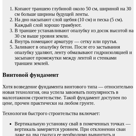
Копают траншею глубиной около 50 см, шириной на 30
см больше ширины будущей ленты.
На дно насыпают слой щебня (10 см) и песка (5 см).
Каждый слой хорошо трамбуют.
В траншее устанавливают опалубку из досок высотой на
30 см выше уровня земли.
Внутрь помещают арматуру — сетку или прутья.
Заливают в опалубку бетон. После его застывания
опалубку удаляют, ленту обмазывают гидроизоляцией и
засыпают промежутки между лентой и стенками
траншеи землей.
Винтовой фундамент
Хотя возведение фундамента винтового типа — относительно
новая технология, она успела завоевать популярность в
малоэтажном строительстве. Такой фундамент доступен по
цене, прочен практически на любом грунте.
Технология быстрого строительства включает:
Вертикальную установку свай в помеченных точках —
вертикаль замеряется уровнем. При отклонении сваи
даже на два градуса ее необходимо вывинтить и