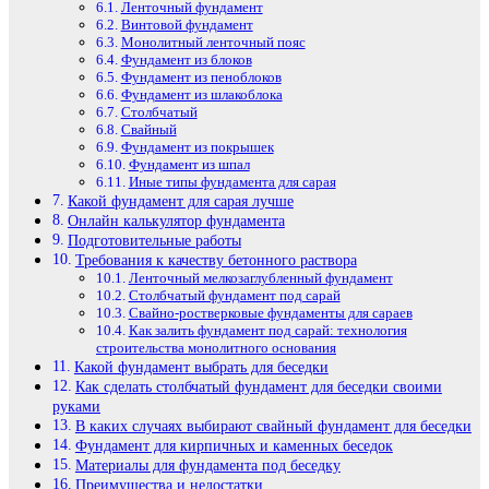
Ленточный фундамент
Винтовой фундамент
Монолитный ленточный пояс
Фундамент из блоков
Фундамент из пеноблоков
Фундамент из шлакоблока
Столбчатый
Свайный
Фундамент из покрышек
Фундамент из шпал
Иные типы фундамента для сарая
Какой фундамент для сарая лучше
Онлайн калькулятор фундамента
Подготовительные работы
Требования к качеству бетонного раствора
Ленточный мелкозаглубленный фундамент
Столбчатый фундамент под сарай
Свайно-ростверковые фундаменты для сараев
Как залить фундамент под сарай: технология
строительства монолитного основания
Какой фундамент выбрать для беседки
Как сделать столбчатый фундамент для беседки своими
руками
В каких случаях выбирают свайный фундамент для беседки
Фундамент для кирпичных и каменных беседок
Материалы для фундамента под беседку
Преимущества и недостатки