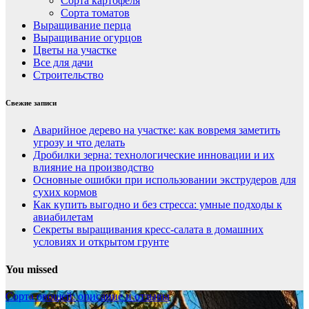
Сорта картофеля
Сорта томатов
Выращивание перца
Выращивание огурцов
Цветы на участке
Все для дачи
Строительство
Свежие записи
Аварийное дерево на участке: как вовремя заметить
угрозу и что делать
Дробилки зерна: технологические инновации и их
влияние на производство
Основные ошибки при использовании экструдеров для
сухих кормов
Как купить выгодно и без стресса: умные подходы к
авиабилетам
Секреты выращивания кресс-салата в домашних
условиях и открытом грунте
You missed
Сорта овощей: описание и отзывы