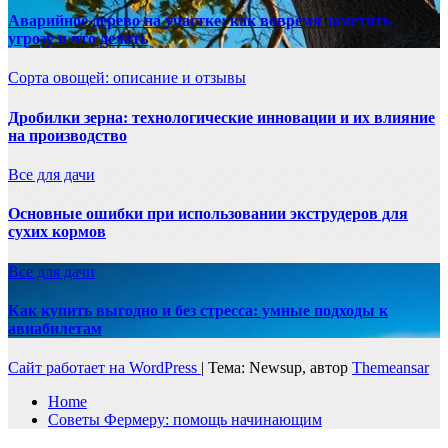
Аварийное дерево на участке: как вовремя заметить
угрозу и что делать
Сорта овощей: описание и отзывы
Дробилки зерна: технологические инновации и их влияние
на производство
Все для дачи
Основные ошибки при использовании экструдеров для
сухих кормов
Все для дачи
Как купить выгодно и без стресса: умные подходы к
авиабилетам
Сайт работает на WordPress
|
Тема: Newsup, автор
Themeansar
Home
Советы Фермеру: помощь начинающим