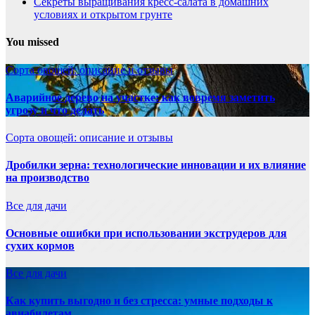
Секреты выращивания кресс-салата в домашних
условиях и открытом грунте
You missed
Сорта овощей: описание и отзывы
Аварийное дерево на участке: как вовремя заметить
угрозу и что делать
Сорта овощей: описание и отзывы
Дробилки зерна: технологические инновации и их влияние
на производство
Все для дачи
Основные ошибки при использовании экструдеров для
сухих кормов
Все для дачи
Как купить выгодно и без стресса: умные подходы к
авиабилетам