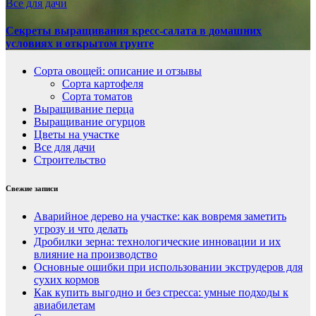
Все для дачи
Секреты выращивания кресс-салата в домашних
условиях и открытом грунте
Сорта овощей: описание и отзывы
Сорта картофеля
Сорта томатов
Выращивание перца
Выращивание огурцов
Цветы на участке
Все для дачи
Строительство
Свежие записи
Аварийное дерево на участке: как вовремя заметить
угрозу и что делать
Дробилки зерна: технологические инновации и их
влияние на производство
Основные ошибки при использовании экструдеров для
сухих кормов
Как купить выгодно и без стресса: умные подходы к
авиабилетам