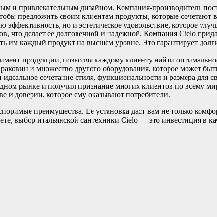
ьным и привлекательным дизайном. Компания-производитель по
тобы предложить своим клиентам продукты, которые сочетают в 
ую эффективность, но и эстетическое удовольствие, которое улу
, что делает ее долговечной и надежной. Компания Cielo прида
ить им каждый продукт на высшем уровне. Это гарантирует дол
тимент продукции, позволяя каждому клиенту найти оптимальное
 раковин и множество другого оборудования, которое может быт
идеальное сочетание стиля, функциональности и размера для св
ном рынке и получил признание многих клиентов по всему миру
ве и доверии, которое ему оказывают потребители.
споримые преимущества. Её установка даст вам не только комфо
ете, выбор итальянской сантехники Cielo — это инвестиция в к