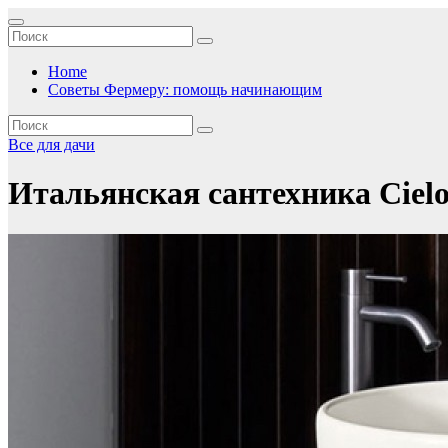
Перейти
к
содержимому
Home
Советы Фермеру: помощь начинающим
Все для дачи
Итальянская сантехника Ciel