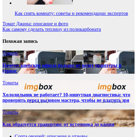
Как снять комнату: советы и рекомендации экспертов
Навигация
Томат Джина: описание и фото
Как самому сделать теплицу из поликарбоната
по
записям
Похожая запись
Томаты
Почему киевские офисы больше не возят принтеры в
сервис
Томаты
Холодильник не работает? 10-минутная диагностика: что
проверить перед вызовом мастера, чтобы не платить зря
Томаты
Как образуется травертин: от источника до камня
Сорта овощей: описание и отзывы