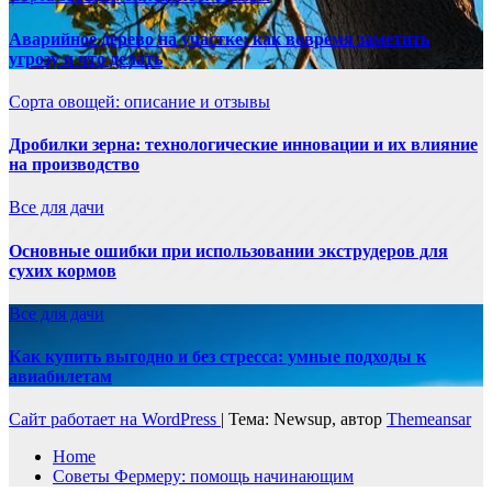
Аварийное дерево на участке: как вовремя заметить
угрозу и что делать
Сорта овощей: описание и отзывы
Дробилки зерна: технологические инновации и их влияние
на производство
Все для дачи
Основные ошибки при использовании экструдеров для
сухих кормов
Все для дачи
Как купить выгодно и без стресса: умные подходы к
авиабилетам
Сайт работает на WordPress
|
Тема: Newsup, автор
Themeansar
Home
Советы Фермеру: помощь начинающим