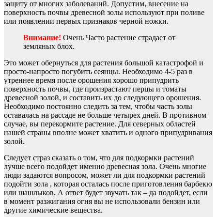
защиту от многих заболеваний. Допустим, внесение на
поверхность почвы древесной золы используют при поливе
или появлении первых признаков черной ножки.
Внимание!
Очень Часто растение страдает от
земляных блох.
Это может обернуться для растения большой катастрофой и
просто-напросто погубить сеянцы. Необходимо 4-5 раз в
утреннее время после орошения хорошо припудрить
поверхность почвы, где произрастают перцы и томаты
древесной золой, и составить их до следующего орошения.
Необходимо постоянно следить за тем, чтобы часть золы
оставалась на рассаде не больше четырех дней. В противном
случае, вы перекормите растение. Для северных областей
нашей страны вполне может хватить и одного припудривания
золой.
Следует страз сказать о том, что для подкормки растений
лучше всего подойдет именно древесная зола. Очень многие
люди задаются вопросом, может ли для подкормки растений
подойти зола , которая осталась после приготовления барбекю
или шашлыков. А ответ будет звучать так – да подойдет, если
в момент разжигания огня вы не использовали бензин или
другие химические вещества.