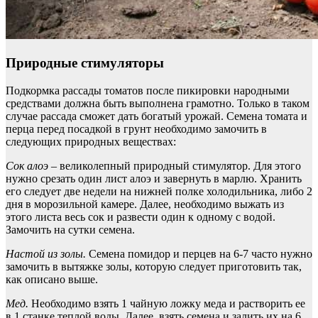
Природные стимуляторы
Подкормка рассады томатов после пикировки народными
средствами должна быть выполнена грамотно. Только в таком
случае рассада сможет дать богатый урожай. Семена томата и
перца перед посадкой в грунт необходимо замочить в
следующих природных веществах:
Сок алоэ
– великолепный природный стимулятор. Для этого
нужно срезать один лист алоэ и завернуть в марлю. Хранить
его следует две недели на нижней полке холодильника, либо 2
дня в морозильной камере. Далее, необходимо выжать из
этого листа весь сок и развести один к одному с водой.
Замочить на сутки семена.
Настой из золы.
Семена помидор и перцев на 6-7 часто нужно
замочить в вытяжке золы, которую следует приготовить так,
как описано выше.
Мед.
Необходимо взять 1 чайную ложку меда и растворить ее
в 1 станке теплой воды. Далее, взять семена и залить их на 6