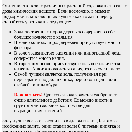
Отлично, что в золе различных растений содержаться разные
дозы химических веществ. Если возможно, в момент
подкормки таких овощных культур как томат и перец,
старайтесь учитывать следующее:
Зола лиственных пород деревьев содержит в себе
большое количество кальция.
В золе хвойных пород деревьев присутствует много
фосфора.
В золе травянистых растений или виноградной лозы
содержится много калия.
В торфяном пепле присутствует большое количество
извести. А вот что касается калия, то его очень мало.
Самой лучшей является зола, полученная при
перегорании подсолнечника, березовой щепы или
стеблей топинамбура.
Важно знать!
Древесная зола является удобрением
очень длительного действия. Ее можно внести в
грунт в минимальном количестве для
выращивания растений.
Золу лучше всего изготовить в виде вытяжки. Для этого
необходимо залить один стакан золы 8 литрами кипятка и
настоять сутки. Далее ее нужно процедить.