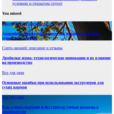
условиях и открытом грунте
You missed
Сорта овощей: описание и отзывы
Аварийное дерево на участке: как вовремя заметить
угрозу и что делать
Сорта овощей: описание и отзывы
Дробилки зерна: технологические инновации и их влияние
на производство
Все для дачи
Основные ошибки при использовании экструдеров для
сухих кормов
Все для дачи
Как купить выгодно и без стресса: умные подходы к
авиабилетам