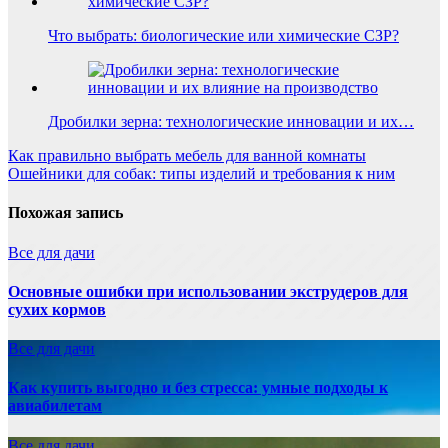
Что выбрать: биологические или химические СЗР?
Дробилки зерна: технологические инновации и их…
Навигация
Как правильно выбрать мебель для ванной комнаты
Ошейники для собак: типы изделий и требования к ним
по
записям
Похожая запись
Все для дачи
Основные ошибки при использовании экструдеров для
сухих кормов
Все для дачи
Как купить выгодно и без стресса: умные подходы к
авиабилетам
Все для дачи