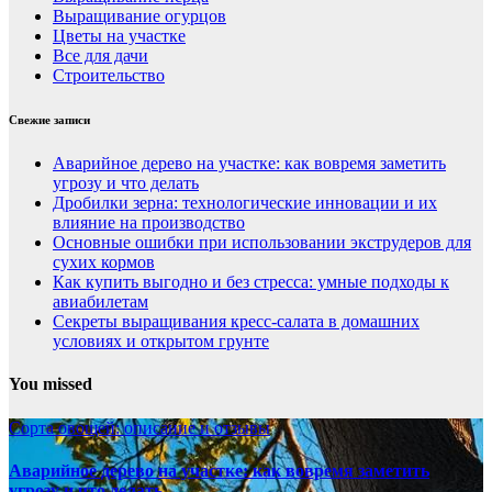
Выращивание огурцов
Цветы на участке
Все для дачи
Строительство
Свежие записи
Аварийное дерево на участке: как вовремя заметить
угрозу и что делать
Дробилки зерна: технологические инновации и их
влияние на производство
Основные ошибки при использовании экструдеров для
сухих кормов
Как купить выгодно и без стресса: умные подходы к
авиабилетам
Секреты выращивания кресс-салата в домашних
условиях и открытом грунте
You missed
Сорта овощей: описание и отзывы
Аварийное дерево на участке: как вовремя заметить
угрозу и что делать