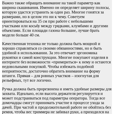
Важно также обращать внимание на такой параметр как
ширина скашивания. Именно он определяет ширину полосы,
которую удастся устранить за один раз. Многие гонятся за
размерами, но в целом это ни к чему. Советуем
ориентироваться на 35 см при работе с небольшими
участками или косьбу между грядками, клумбами и другими
объектами. Если площади газона большие, лучше брать
модели больше 40 см.
Качественная техника не только должна быть мощной и
хорошо справляться со своими обязанностями, но и быть
удобной в использовании. За это отвечает эргономика
рукоятки и самой конструкции. Многие покупают изделия в
интернете без возможности «примериться» к нему и остаются
недовольными покупкой. Чтобы избежать подобной
неприятности, достаточно обратить внимание на форму
штанги. Прямая – для ровных участков – изогнутая для
рельефных, тут все логично.
Ручка должна быть прорезинена и иметь удобные размеры для
захвата. Идеально, если высота держателя регулируется и
может подстраиваться под параметры оператора. Тогда все
домочадцы смогут принимать участие в процессе ухода за
дачей. При частой и продолжительной работе не обойтись без
ремня, чтобы вес триммера не забивал руки, а приходился на