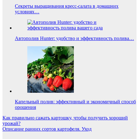
Секреты выращивания кресс-салата в домашних
условиях…
Автополив Hunter: удобство и эффективность полива…
Капельный полив: эффективный и экономичный способ
орошения
Навигация
Как правильно сажать картошку, чтобы получить хороший
урожай?
по
Описание ранних сортов картофеля. Уход
записям