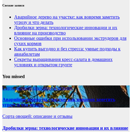
Свежие записи
Аварийное дерево на участке: как вовремя заметить
угрозу и что делать
Дробилки зерна: технологические инновации и их
влияние на производство
Основные ошибки при использовании экструдеров для
сухих кормов
Как купить выгодно и без стресса: умные подходы к
авиабилетам
Секреты выращивания кресс-салата в домашних
условиях и открытом грунте
You missed
Сорта овощей: описание и отзывы
Аварийное дерево на участке: как вовремя заметить
угрозу и что делать
Сорта овощей: описание и отзывы
Дробилки зерна: технологические инновации и их влияние