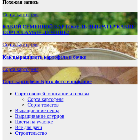
Похожая запись
Сорта картофеля
КАКОЙ СЕМЕННОЙ КАРТОФЕЛЬ ВЫБРАТЬ? КАКИЕ
СОРТА САМЫЕ ЛУЧШИЕ?
Сорта картофеля
Как выращивать картофель в бочке
Сорта картофеля
Сорт картофеля Бриз: фото и описание
Сорта овощей: описание и отзывы
Сорта картофеля
Сорта томатов
Выращивание перца
Выращивание огурцов
Цветы на участке
Все для дачи
Строительство