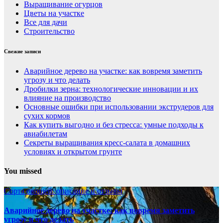
Выращивание огурцов
Цветы на участке
Все для дачи
Строительство
Свежие записи
Аварийное дерево на участке: как вовремя заметить
угрозу и что делать
Дробилки зерна: технологические инновации и их
влияние на производство
Основные ошибки при использовании экструдеров для
сухих кормов
Как купить выгодно и без стресса: умные подходы к
авиабилетам
Секреты выращивания кресс-салата в домашних
условиях и открытом грунте
You missed
Сорта овощей: описание и отзывы
Аварийное дерево на участке: как вовремя заметить
угрозу и что делать