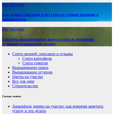
Все для дачи
Как купить выгодно и без стресса: умные подходы к
авиабилетам
Все для дачи
Секреты выращивания кресс-салата в домашних
условиях и открытом грунте
Сорта овощей: описание и отзывы
Сорта картофеля
Сорта томатов
Выращивание перца
Выращивание огурцов
Цветы на участке
Все для дачи
Строительство
Свежие записи
Аварийное дерево на участке: как вовремя заметить
угрозу и что делать