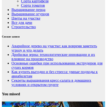
Сорта картофеля
Сорта томатов
Выращивание перца
Выращивание огурцов
Цветы на участке
Все для дачи
Строительство
Свежие записи
Аварийное дерево на участке: как вовремя заметить
угрозу и что делать
Дробилки зерна: технологические инновации и их
влияние на производство
Основные ошибки при использовании экструдеров для
сухих кормов
Как купить выгодно и без стресса: умные подходы к
авиабилетам
Секреты выращивания кресс-салата в домашних
условиях и открытом грунте
You missed
Сорта овощей: описание и отзывы