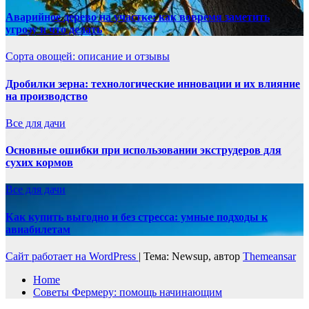
Аварийное дерево на участке: как вовремя заметить
угрозу и что делать
Сорта овощей: описание и отзывы
Дробилки зерна: технологические инновации и их влияние
на производство
Все для дачи
Основные ошибки при использовании экструдеров для
сухих кормов
Все для дачи
Как купить выгодно и без стресса: умные подходы к
авиабилетам
Сайт работает на WordPress
|
Тема: Newsup, автор
Themeansar
Home
Советы Фермеру: помощь начинающим