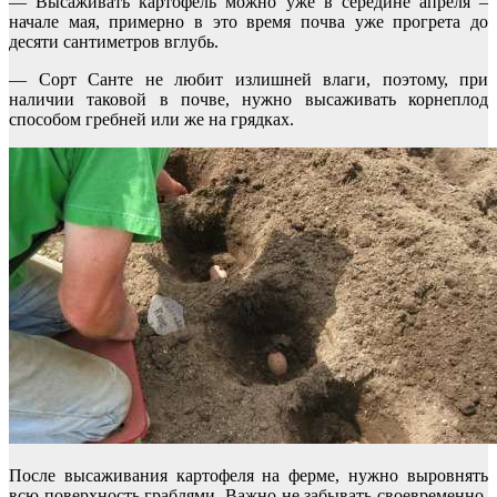
— Высаживать картофель можно уже в середине апреля –
начале мая, примерно в это время почва уже прогрета до
десяти сантиметров вглубь.
— Сорт Санте не любит излишней влаги, поэтому, при
наличии таковой в почве, нужно высаживать корнеплод
способом гребней или же на грядках.
После высаживания картофеля на ферме, нужно выровнять
всю поверхность граблями. Важно не забывать своевременно,