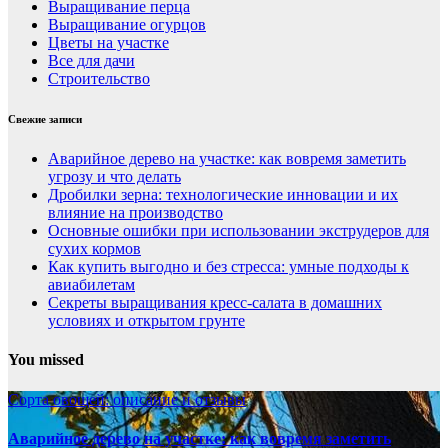
Выращивание перца
Выращивание огурцов
Цветы на участке
Все для дачи
Строительство
Свежие записи
Аварийное дерево на участке: как вовремя заметить
угрозу и что делать
Дробилки зерна: технологические инновации и их
влияние на производство
Основные ошибки при использовании экструдеров для
сухих кормов
Как купить выгодно и без стресса: умные подходы к
авиабилетам
Секреты выращивания кресс-салата в домашних
условиях и открытом грунте
You missed
Сорта овощей: описание и отзывы
Аварийное дерево на участке: как вовремя заметить