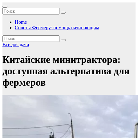
Перейти
к
содержимому
Home
Советы Фермеру: помощь начинающим
Все для дачи
Китайские минитрактора:
доступная альтернатива для
фермеров