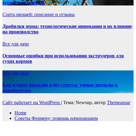
угрозу и что делать
Сорта овощей: описание и отзывы
Дробилки зерна: технологические инновации и их влияние
на производство
Все для дачи
Основные ошибки при использовании экструдеров для
сухих кормов
Все для дачи
Как купить выгодно и без стресса: умные подходы к
авиабилетам
Сайт работает на WordPress
|
Тема: Newsup, автор
Themeansar
Home
Советы Фермеру: помощь начинающим