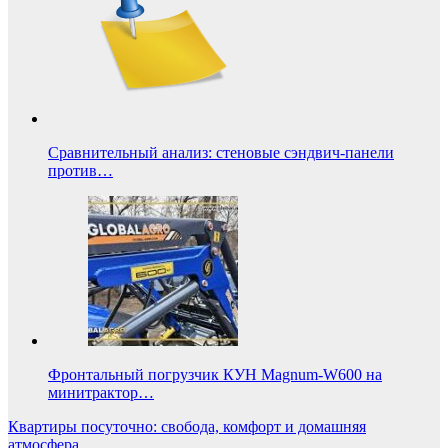
Сравнительный анализ: стеновые сэндвич-панели
против…
Фронтальный погрузчик КУН Magnum-W600 на
минитрактор…
Навигация
Квартиры посуточно: свобода, комфорт и домашняя
атмосфера