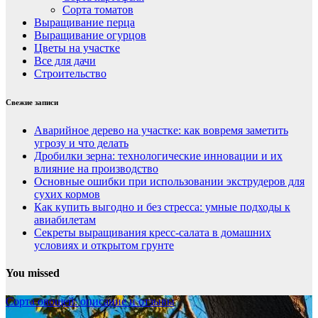
Сорта томатов
Выращивание перца
Выращивание огурцов
Цветы на участке
Все для дачи
Строительство
Свежие записи
Аварийное дерево на участке: как вовремя заметить
угрозу и что делать
Дробилки зерна: технологические инновации и их
влияние на производство
Основные ошибки при использовании экструдеров для
сухих кормов
Как купить выгодно и без стресса: умные подходы к
авиабилетам
Секреты выращивания кресс-салата в домашних
условиях и открытом грунте
You missed
Сорта овощей: описание и отзывы