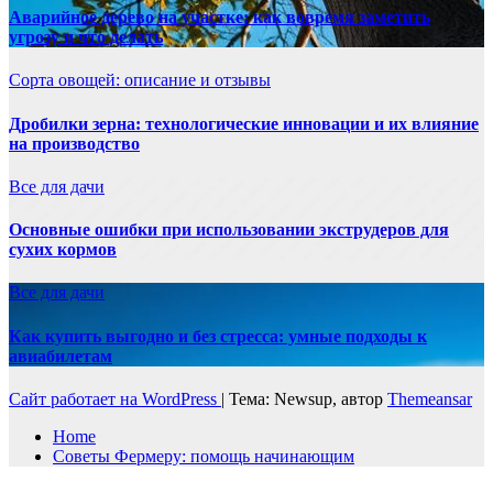
Аварийное дерево на участке: как вовремя заметить
угрозу и что делать
Сорта овощей: описание и отзывы
Дробилки зерна: технологические инновации и их влияние
на производство
Все для дачи
Основные ошибки при использовании экструдеров для
сухих кормов
Все для дачи
Как купить выгодно и без стресса: умные подходы к
авиабилетам
Сайт работает на WordPress
|
Тема: Newsup, автор
Themeansar
Home
Советы Фермеру: помощь начинающим