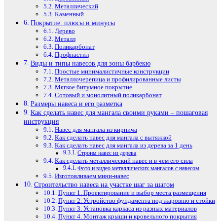
Металлический
Каменный
Покрытие: плюсы и минусы
Дерево
Металл
Поликарбонат
Профнастил
Виды и типы навесов для зоны барбекю
Простые минималистичные конструкции
Металлочерепица и профилированные листы
Мягкое битумное покрытие
Сотовый и монолитный поликарбонат
Размеры навеса и его разметка
Как сделать навес для мангала своими руками – пошаговая
инструкция
Навес для мангала из кирпича
Как сделать навес для мангала с вытяжкой
Как сделать навес для мангала из дерева за 1 день
Строим навес из дерева
Как сделать металлический навес и в чем его сила
Фото и видео металлических мангалов с навесом
Изготовливаем мини-навес
Строительство навеса на участке шаг за шагом
Пункт 1. Проектирование и выбор места размещения
Пункт 2. Устройство фундамента под жаровню и стойки
Пункт 3. Установка каркаса из разных материалов
Пункт 4. Монтаж крыши и кровельного покрытия