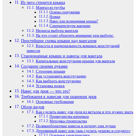
Из чего строится крыша
Мангал из трубы
Основа сооружения
Ножки
Навес или полноценная крыша?
Совершенствуем жаровню
Нюансы выбора мангала
На что стоит обратить внимание при выборе:
Простейшие схемы крыши над мангалом
Красота и рациональность кованых конструкций
навесов
Стационарные крыши и навесы для мангала
Капитальные конструкции крыши для мангала
Создание своими руками
Строение крыши
Как установить конструкцию
Как выбрать конструкцию
Установка ножек
Навес для дров — что это?
Требования к навесам для хранения дров
Основные требования
Обзор видов
Как сделать навес для дров из металла и что нужно знать
Преимущества материала
Методика строительства
Поликарбонатные навесы и почему они лучше
Деревянный навес или «как сделать дешево и сердито»
Основные характеристики