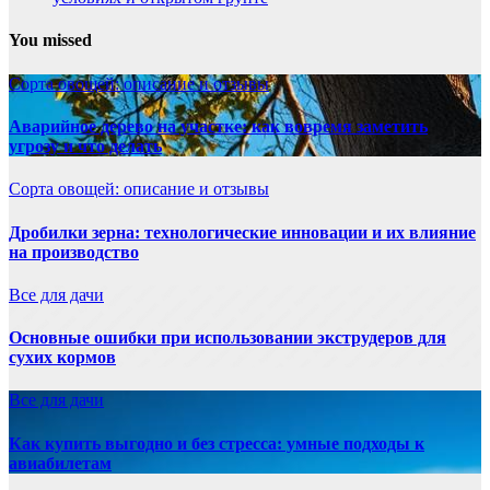
You missed
Сорта овощей: описание и отзывы
Аварийное дерево на участке: как вовремя заметить
угрозу и что делать
Сорта овощей: описание и отзывы
Дробилки зерна: технологические инновации и их влияние
на производство
Все для дачи
Основные ошибки при использовании экструдеров для
сухих кормов
Все для дачи
Как купить выгодно и без стресса: умные подходы к
авиабилетам