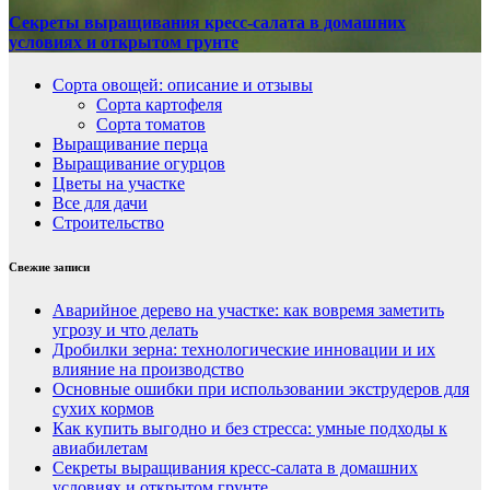
Секреты выращивания кресс-салата в домашних
условиях и открытом грунте
Сорта овощей: описание и отзывы
Сорта картофеля
Сорта томатов
Выращивание перца
Выращивание огурцов
Цветы на участке
Все для дачи
Строительство
Свежие записи
Аварийное дерево на участке: как вовремя заметить
угрозу и что делать
Дробилки зерна: технологические инновации и их
влияние на производство
Основные ошибки при использовании экструдеров для
сухих кормов
Как купить выгодно и без стресса: умные подходы к
авиабилетам
Секреты выращивания кресс-салата в домашних
условиях и открытом грунте