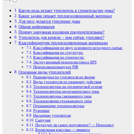
Какую роль играет утеплитель в строительстве дома?
Какие задачи решает теплоизоляционный материал
Для чего делается утепление дома
Общая информация
Почему наружная изоляция предпочтительнее?
Утеплитель для кровли – чем сейчас утепляют?
Классифицируем теплоизоляционные материалы
Классификация по виду основного исходного сырья:
Классификация по структуре:
Классификация по горючести:
Экструзионный пенополистирол XPS
Пенополиизоцианурат PIR
Основные виды утеплителей
Разновидности утеплителя по форме
Виды утеплителя по принципу действия
Теплоизоляторы на органической основе
Теплоизоляторы неорганического типа
Теплоизоляторы смешанного типа
Теплоизоляция отражающего типа
Отражающие теплоизоляторы
Рулонные
Насыпные утеплители
Сыпучие
Подходит ли самое популярное? — Пенопласт
Кровельная классика — минвата