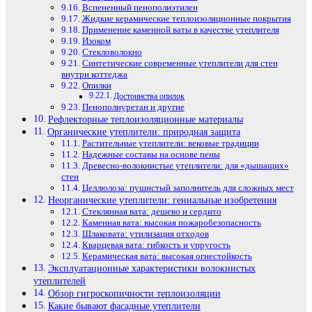
Вспененный пенополиэтилен
Жидкие керамические теплоизоляционные покрытия
Применение каменной ваты в качестве утеплителя
Изоком
Стекловолокно
Синтетические современные утеплители для стен
внутри коттеджа
Опилки
Достоинства опилок
Пенополиуретан и другие
Рефлекторные теплоизоляционные материалы
Органические утеплители: природная защита
Растительные утеплители: вековые традиции
Надежные составы на основе пены
Древесно-волокнистые утеплители: для «дышащих»
стен
Целлюлоза: пушистый заполнитель для сложных мест
Неорганические утеплители: гениальные изобретения
Стеклянная вата: дешево и сердито
Каменная вата: высокая пожаробезопасность
Шлаковата: утилизация отходов
Кварцевая вата: гибкость и упругость
Керамическая вата: высокая огнестойкость
Эксплуатационные характеристики волокнистых
утеплителей
Обзор гигроскопичности теплоизоляции
Какие бывают фасадные утеплители