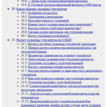
7. Земля тоже теплоизоляционный материал
8. Готовый теплоизоляционный материал СИП панель
Какие бывают размеры утеплителя
Особенности расчета
Требования к материалам
Как определиться с толщиной
Каким слоем утеплять мансардное помещение?
Как рассчитать требуемое количество?
Сколько нужно материала для утепления крыши
Когда учитываются габариты?
Расчет толщины утеплителя по СНиП
Видео о подборе толщины утеплителя для крыши
Пример расчета количества минеральной ваты для
двускатной крыши
Параметры, влияющие на толщину утеплителя
Определение толщины при утеплении мансарды
Утепление потолков с холодной крышей
Расчет с помощью онлайн калькуляторов
Как рассчитать толщину в зависимости от выбранного
утеплителя
Как определяется толщина для утепления мансарды
Утепление потолка с холодной крышей
Строительный калькулятор для расчета количества
расходных материалов
Для чего нужен строительный калькулятор и как им
пользоваться
Практический расчет утеплителя кровли Как
показывает практика, крайне редкие случаи, когда толщина