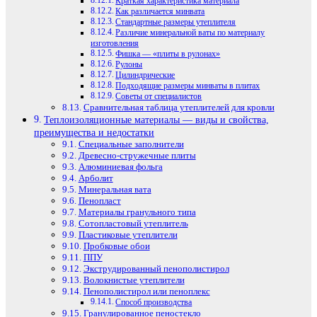
Краткая характеристика материала
Как различается минвата
Стандартные размеры утеплителя
Различие минеральной ваты по материалу
изготовления
Фишка — «плиты в рулонах»
Рулоны
Цилиндрические
Подходящие размеры минваты в плитах
Советы от специалистов
Сравнительная таблица утеплителей для кровли
Теплоизоляционные материалы — виды и свойства,
преимущества и недостатки
Специальные заполнители
Древесно-стружечные плиты
Алюминиевая фольга
Арболит
Минеральная вата
Пенопласт
Материалы гранульного типа
Сотопластовый утеплитель
Пластиковые утеплители
Пробковые обои
ППУ
Экструдированный пенополистирол
Волокнистые утеплители
Пенополистирол или пеноплекс
Способ производства
Гранулированное пеностекло