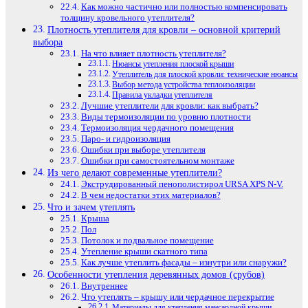
Как можно частично или полностью компенсировать
толщину кровельного утеплителя?
Плотность утеплителя для кровли – основной критерий
выбора
На что влияет плотность утеплителя?
Нюансы утепления плоской крыши
Утеплитель для плоской кровли: технические нюансы
Выбор метода устройства теплоизоляции
Правила укладки утеплителя
Лучшие утеплители для кровли: как выбрать?
Виды термоизоляции по уровню плотности
Термоизоляция чердачного помещения
Паро- и гидроизоляция
Ошибки при выборе утеплителя
Ошибки при самостоятельном монтаже
Из чего делают современные утеплители?
Экструдированный пенополистирол URSA XPS N-V.
В чем недостатки этих материалов?
Что и зачем утеплять
Крыша
Пол
Потолок и подвальное помещение
Утепление крыши скатного типа
Как лучше утеплить фасады – изнутри или снаружи?
Особенности утепления деревянных домов (срубов)
Внутреннее
Что утеплять – крышу или чердачное перекрытие
Материалы для утепления мансардной крыши