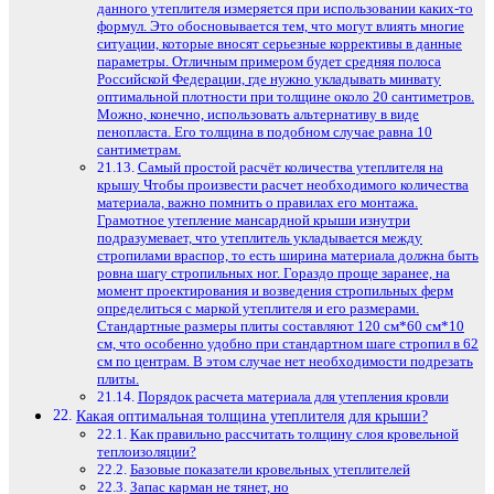
данного утеплителя измеряется при использовании каких-то
формул. Это обосновывается тем, что могут влиять многие
ситуации, которые вносят серьезные коррективы в данные
параметры. Отличным примером будет средняя полоса
Российской Федерации, где нужно укладывать минвату
оптимальной плотности при толщине около 20 сантиметров.
Можно, конечно, использовать альтернативу в виде
пенопласта. Его толщина в подобном случае равна 10
сантиметрам.
Самый простой расчёт количества утеплителя на
крышу Чтобы произвести расчет необходимого количества
материала, важно помнить о правилах его монтажа.
Грамотное утепление мансардной крыши изнутри
подразумевает, что утеплитель укладывается между
стропилами враспор, то есть ширина материала должна быть
ровна шагу стропильных ног. Гораздо проще заранее, на
момент проектирования и возведения стропильных ферм
определиться с маркой утеплителя и его размерами.
Стандартные размеры плиты составляют 120 см*60 см*10
см, что особенно удобно при стандартном шаге стропил в 62
см по центрам. В этом случае нет необходимости подрезать
плиты.
Порядок расчета материала для утепления кровли
Какая оптимальная толщина утеплителя для крыши?
Как правильно рассчитать толщину слоя кровельной
теплоизоляции?
Базовые показатели кровельных утеплителей
Запас карман не тянет, но