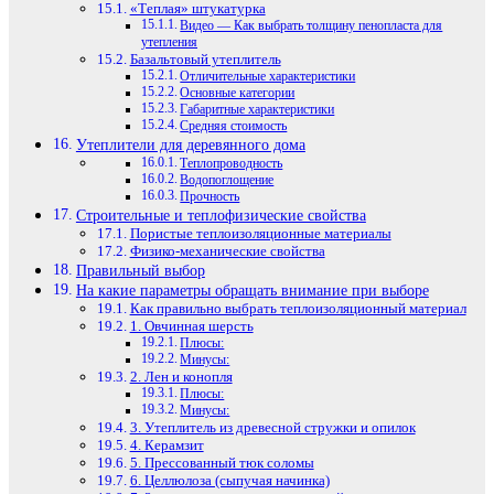
«Теплая» штукатурка
Видео — Как выбрать толщину пенопласта для
утепления
Базальтовый утеплитель
Отличительные характеристики
Основные категории
Габаритные характеристики
Средняя стоимость
Утеплители для деревянного дома
Теплопроводность
Водопоглощение
Прочность
Строительные и теплофизические свойства
Пористые теплоизоляционные материалы
Физико-механические свойства
Правильный выбор
На какие параметры обращать внимание при выборе
Как правильно выбрать теплоизоляционный материал
1. Овчинная шерсть
Плюсы:
Минусы:
2. Лен и конопля
Плюсы:
Минусы:
3. Утеплитель из древесной стружки и опилок
4. Керамзит
5. Прессованный тюк соломы
6. Целлюлоза (сыпучая начинка)