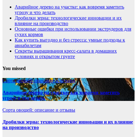
Аварийное дерево на участке: как вовремя заметить
угрозу и что делать
Дробилки зерна: технологические инновации и их
влияние на производство
Основные ошибки при использовании экструдеров для
сухих кормов
Как купить выгодно и без стресса: умные подходы к
авиабилетам
Секреты выращивания кресс-салата в домашних
условиях и открытом грунте
You missed
Сорта овощей: описание и отзывы
Аварийное дерево на участке: как вовремя заметить
угрозу и что делать
Сорта овощей: описание и отзывы
Дробилки зерна: технологические инновации и их влияние
на производство