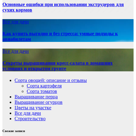
Основные ошибки при использовании экструдеров для
сухих кормов
Все для дачи
Как купить выгодно и без стресса: умные подходы к
авиабилетам
Все для дачи
Секреты выращивания кресс-салата в домашних
условиях и открытом грунте
Сорта овощей: описание и отзывы
Сорта картофеля
Сорта томатов
Выращивание перца
Выращивание огурцов
Цветы на участке
Все для дачи
Строительство
Свежие записи