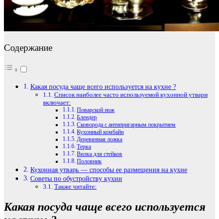
Содержание
Какая посуда чаще всего используется на кухне ?
Список наиболее часто используемой кухонной утвари
включает:
Поварской нож
Блендер
Сковорода с антипригарным покрытием
Кухонный комбайн
Деревянная ложка
Терка
Вилка для стейков
Половник
Кухонная утварь — способы ее размещения на кухне
Советы по обустройству кухни
Также читайте:
Какая посуда чаще всего используется