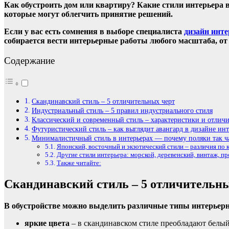
Как обустроить дом или квартиру? Какие стили интерьера 
которые могут облегчить принятие решений.
Если у вас есть сомнения в выборе специалиста
дизайн инте
собирается вести интерьерные работы любого масштаба, от 
Содержание
Скандинавский стиль – 5 отличительных черт
Индустриальный стиль – 5 правил индустриального стиля
Классический и современный стиль – характеристики и отлич
Футуристический стиль – как выглядит авангард в дизайне инт
Минималистичный стиль в интерьерах — почему поляки так 
Японский, восточный и экзотический стили – различия по 
Другие стили интерьера: морской, деревенский, винтаж, про
Также читайте:
Скандинавский стиль – 5 отличительн
В обустройстве можно выделить различные типы интерьер
яркие цвета
– в скандинавском стиле преобладают белый