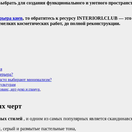
выбрать для создания функционального и уютного пространс
рьера киев
, то обратитесь к ресурсу INTERIORI.CLUB — эт
мелких косметических работ, до полной реконструкции.
ия
ерьера?
часто выбирают минимализм?
культурам
ванс, арт-деко и гламур.
ых черт
ных стилей
, и одним из самых популярных является скандинавс
, серый и размытые пастельные тона,