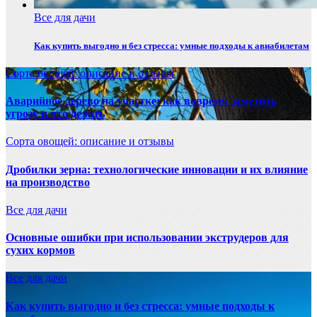
Все для дачи
Как купить выгодно и без стресса: умные подходы к авиабилетам
Сорта овощей: описание и отзывы
Аварийное дерево на участке: как вовремя заметить
угрозу и что делать
Сорта овощей: описание и отзывы
Дробилки зерна: технологические инновации и их влияние
на производство
Все для дачи
Основные ошибки при использовании экструдеров для
сухих кормов
Все для дачи
Как купить выгодно и без стресса: умные подходы к