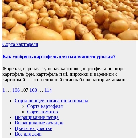
Сорта картофеля
Как удобрять картофель для наилучшего урожая?
Жареная, вареная, тушеная картошка, картофельное пюре,
картофель-фри, картофель-пай, пирожки и вареники с
картошкой — это неполный список блюд, которые можно…
Пагинация
1
…
106
107
108
…
114
записей
Сорта овощей: описание и отзывы
Сорта картофеля
Сорта томатов
Выращивание перца
Выращивание огурцов
Цветы на участке
Все для дачи