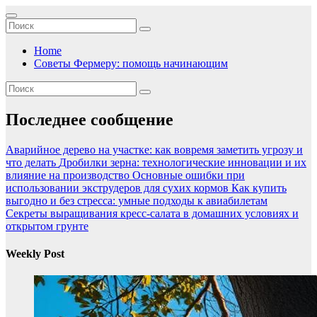
Перейти
к
содержимому
Home
Советы Фермеру: помощь начинающим
Последнее сообщение
Аварийное дерево на участке: как вовремя заметить угрозу и
что делать
Дробилки зерна: технологические инновации и их
влияние на производство
Основные ошибки при
использовании экструдеров для сухих кормов
Как купить
выгодно и без стресса: умные подходы к авиабилетам
Секреты выращивания кресс-салата в домашних условиях и
открытом грунте
Weekly Post