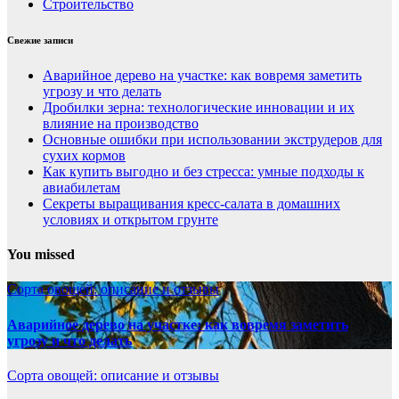
Строительство
Свежие записи
Аварийное дерево на участке: как вовремя заметить
угрозу и что делать
Дробилки зерна: технологические инновации и их
влияние на производство
Основные ошибки при использовании экструдеров для
сухих кормов
Как купить выгодно и без стресса: умные подходы к
авиабилетам
Секреты выращивания кресс-салата в домашних
условиях и открытом грунте
You missed
Сорта овощей: описание и отзывы
Аварийное дерево на участке: как вовремя заметить
угрозу и что делать
Сорта овощей: описание и отзывы