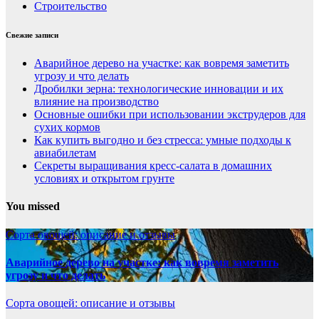
Строительство
Свежие записи
Аварийное дерево на участке: как вовремя заметить
угрозу и что делать
Дробилки зерна: технологические инновации и их
влияние на производство
Основные ошибки при использовании экструдеров для
сухих кормов
Как купить выгодно и без стресса: умные подходы к
авиабилетам
Секреты выращивания кресс-салата в домашних
условиях и открытом грунте
You missed
Сорта овощей: описание и отзывы
Аварийное дерево на участке: как вовремя заметить
угрозу и что делать
Сорта овощей: описание и отзывы