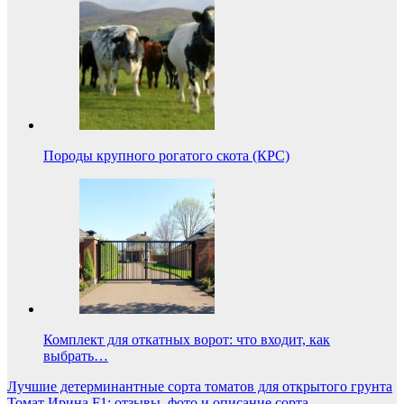
Породы крупного рогатого скота (КРС)
Комплект для откатных ворот: что входит, как
выбрать…
Навигация
Лучшие детерминантные сорта томатов для открытого грунта
Томат Ирина F1: отзывы, фото и описание сорта