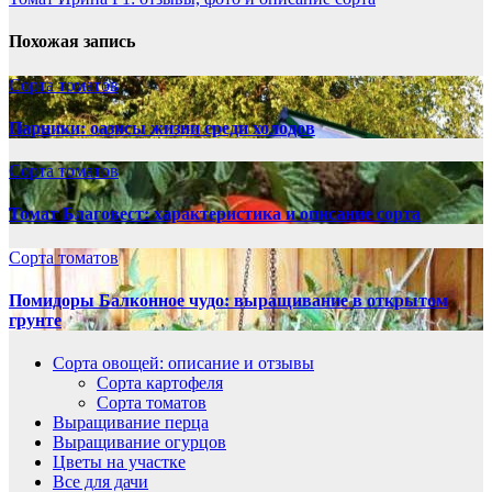
по
записям
Похожая запись
Сорта томатов
Парники: оазисы жизни среди холодов
Сорта томатов
Томат Благовест: характеристика и описание сорта
Сорта томатов
Помидоры Балконное чудо: выращивание в открытом
грунте
Сорта овощей: описание и отзывы
Сорта картофеля
Сорта томатов
Выращивание перца
Выращивание огурцов
Цветы на участке
Все для дачи