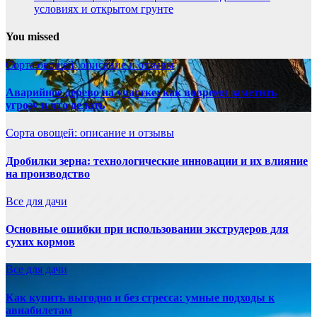
условиях и открытом грунте
You missed
Сорта овощей: описание и отзывы
Аварийное дерево на участке: как вовремя заметить
угрозу и что делать
Сорта овощей: описание и отзывы
Дробилки зерна: технологические инновации и их влияние
на производство
Все для дачи
Основные ошибки при использовании экструдеров для
сухих кормов
Все для дачи
Как купить выгодно и без стресса: умные подходы к
авиабилетам