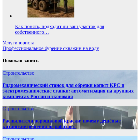
Как понять, подходит ли ваш участок для
собственного…
Навигация
Услуги юриста
Профессиональное бурение скважин на воду
по
записям
Похожая запись
Строительство
Гидромеханический станок для обрезки копыт КРС и
электромеханические станки: автоматизация на крупных
комплексах России и экономия
Строительство
Распылители порошковой краски: почему дешёвые
китайские решения не работают
Строительство