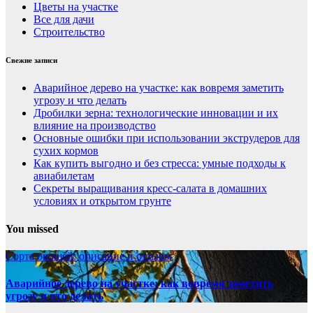
Цветы на участке
Все для дачи
Строительство
Свежие записи
Аварийное дерево на участке: как вовремя заметить
угрозу и что делать
Дробилки зерна: технологические инновации и их
влияние на производство
Основные ошибки при использовании экструдеров для
сухих кормов
Как купить выгодно и без стресса: умные подходы к
авиабилетам
Секреты выращивания кресс-салата в домашних
условиях и открытом грунте
You missed
Сорта овощей: описание и отзывы
Аварийное дерево на участке: как вовремя заметить
угрозу и что делать