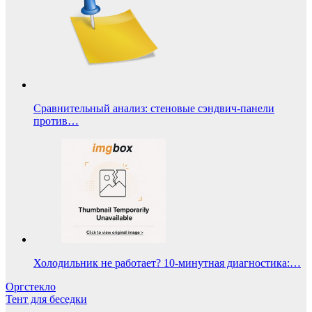
Сравнительный анализ: стеновые сэндвич-панели
против…
Холодильник не работает? 10-минутная диагностика:…
Навигация
Оргстекло
Тент для беседки
по