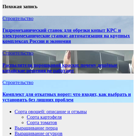
записям
Похожая запись
Строительство
Гидромеханический станок для обрезки копыт КРС и
электромеханические станки: автоматизация на крупных
комплексах России и экономия
Строительство
Распылители порошковой краски: почему дешёвые
китайские решения не работают
Строительство
Комплект для откатных ворот: что входит, как выбрать и
установить без лишних проблем
Сорта овощей: описание и отзывы
Сорта картофеля
Сорта томатов
Выращивание перца
Выращивание огурцов