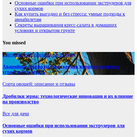
Основные ошибки при использовании экструдеров для
сухих кормов
Как купить выгодно и без стресса: умные подходы к
авиабилетам
Секреты выращивания кресс-салата в домашних
условиях и открытом грунте
You missed
Сорта овощей: описание и отзывы
Аварийное дерево на участке: как вовремя заметить
угрозу и что делать
Сорта овощей: описание и отзывы
Дробилки зерна: технологические инновации и их влияние
на производство
Все для дачи
Основные ошибки при использовании экструдеров для
сухих кормов