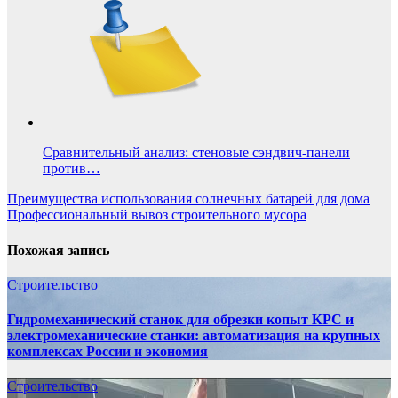
Сравнительный анализ: стеновые сэндвич-панели
против…
Навигация
Преимущества использования солнечных батарей для дома
Профессиональный вывоз строительного мусора
по
записям
Похожая запись
Строительство
Гидромеханический станок для обрезки копыт КРС и
электромеханические станки: автоматизация на крупных
комплексах России и экономия
Строительство