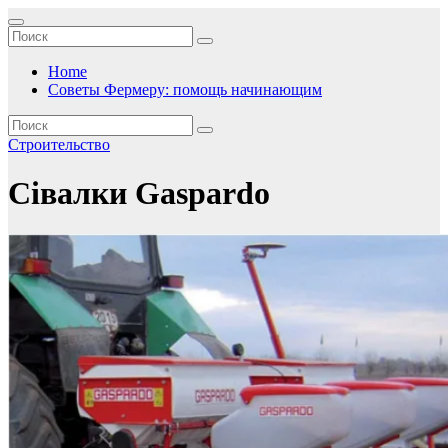
Перейти
к
содержимому
Home
Советы Фермеру: помощь начинающим
Строительство
Сівалки Gaspardo