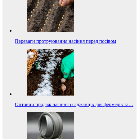
Переваги протруювання насіння перед посівом
Оптовий продаж насіння і саджанців для фермерів та…