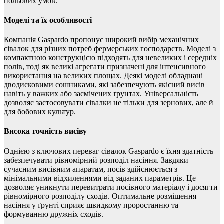
польових умов.
Моделі та їх особливості
Компанія Gaspardo пропонує широкий вибір механічних
сівалок для різних потреб фермерських господарств. Моделі з
компактною конструкцією підходять для невеликих і середніх
полів, тоді як великі агрегати призначені для інтенсивного
використання на великих площах. Деякі моделі обладнані
дводисковими сошниками, які забезпечують якісний висів
навіть у важких або засмічених ґрунтах. Універсальність
дозволяє застосовувати сівалки не тільки для зернових, але й
для бобових культур.
Висока точність висіву
Однією з ключових переваг сівалок Gaspardo є їхня здатність
забезпечувати рівномірний розподіл насіння. Завдяки
сучасним висівним апаратам, посів здійснюється з
мінімальними відхиленнями від заданих параметрів. Це
дозволяє уникнути перевитрати посівного матеріалу і досягти
рівномірного розподілу сходів. Оптимальне розміщення
насіння у ґрунті сприяє швидкому проростанню та
формуванню дружніх сходів.