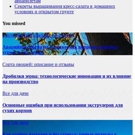
авиабилетам
Секреты выращивания кресс-салата в домашних
условиях и открытом грунте
You missed
Сорта овощей: описание и отзывы
Аварийное дерево на участке: как вовремя заметить
угрозу и что делать
Сорта овощей: описание и отзывы
Дробилки зерна: технологические инновации и их влияние
на производство
Все для дачи
Основные ошибки при использовании экструдеров для
сухих кормов
Все для дачи
Как купить выгодно и без стресса: умные подходы к