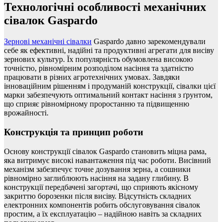
Технологічні особливості механічних
сівалок Gaspardo
Зернові механічні сівалки
Gaspardo давно зарекомендували
себе як ефективні, надійні та продуктивні агрегати для висіву
зернових культур. Їх популярність обумовлена високою
точністю, рівномірним розподілом насіння та здатністю
працювати в різних агротехнічних умовах. Завдяки
інноваційним рішенням і продуманій конструкції, сівалки цієї
марки забезпечують оптимальний контакт насіння з ґрунтом,
що сприяє рівномірному проростанню та підвищенню
врожайності.
Конструкція та принцип роботи
Основу конструкції сівалок Gaspardo становить міцна рама,
яка витримує високі навантаження під час роботи. Висівний
механізм забезпечує точне дозування зерна, а сошники
рівномірно заглиблюють насіння на задану глибину. В
конструкції передбачені загортачі, що сприяють якісному
закриттю борозенки після висіву. Відсутність складних
електронних компонентів робить обслуговування сівалок
простим, а їх експлуатацію – надійною навіть за складних