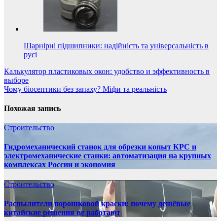
Шарнірні підшипники: надійність та універсальність в
русі
Навигация
Калькулятор пластиковых окон: удобство и эффективность в
выборе
по
Чому біосептики без запаху? Міфи та реальність
записям
Похожая запись
Строительство
Гидромеханический станок для обрезки копыт КРС и
электромеханические станки: автоматизация на крупных
комплексах России и экономия
Строительство
Распылители порошковой краски: почему дешёвые
китайские решения не работают