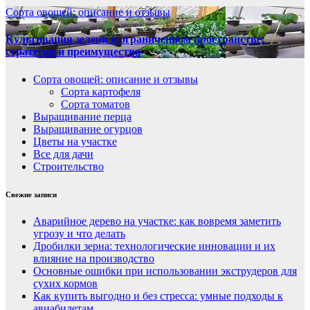
Сорта овощей: описание и отзывы
Культивация зелени в ограниченном пространстве:
стратегии и преимущества
Сорта овощей: описание и отзывы
Сорта картофеля
Сорта томатов
Выращивание перца
Выращивание огурцов
Цветы на участке
Все для дачи
Строительство
Свежие записи
Аварийное дерево на участке: как вовремя заметить
угрозу и что делать
Дробилки зерна: технологические инновации и их
влияние на производство
Основные ошибки при использовании экструдеров для
сухих кормов
Как купить выгодно и без стресса: умные подходы к
авиабилетам