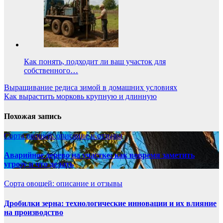
Как понять, подходит ли ваш участок для
собственного…
Навигация
Выращивание редиса зимой в домашних условиях
Как вырастить морковь крупную и длинную
по
записям
Похожая запись
Сорта овощей: описание и отзывы
Аварийное дерево на участке: как вовремя заметить
угрозу и что делать
Сорта овощей: описание и отзывы
Дробилки зерна: технологические инновации и их влияние
на производство