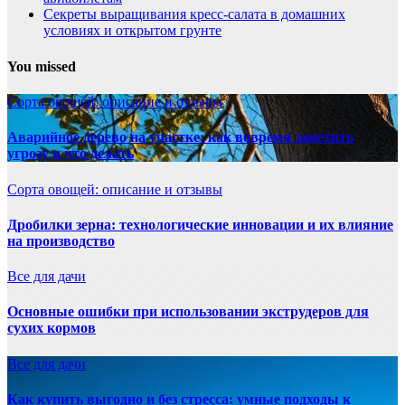
Секреты выращивания кресс-салата в домашних
условиях и открытом грунте
You missed
Сорта овощей: описание и отзывы
Аварийное дерево на участке: как вовремя заметить
угрозу и что делать
Сорта овощей: описание и отзывы
Дробилки зерна: технологические инновации и их влияние
на производство
Все для дачи
Основные ошибки при использовании экструдеров для
сухих кормов
Все для дачи
Как купить выгодно и без стресса: умные подходы к