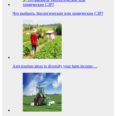
Что выбрать: биологические или химические СЗР?
Agri-tourism ideas to diversify your farm income:…