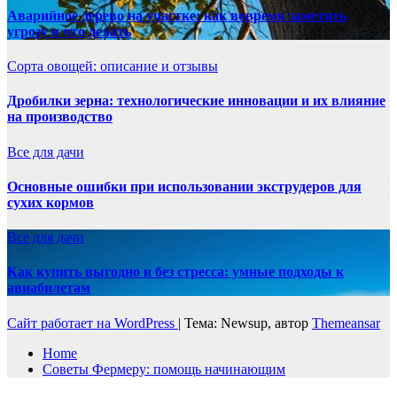
Аварийное дерево на участке: как вовремя заметить
угрозу и что делать
Сорта овощей: описание и отзывы
Дробилки зерна: технологические инновации и их влияние
на производство
Все для дачи
Основные ошибки при использовании экструдеров для
сухих кормов
Все для дачи
Как купить выгодно и без стресса: умные подходы к
авиабилетам
Сайт работает на WordPress
|
Тема: Newsup, автор
Themeansar
Home
Советы Фермеру: помощь начинающим