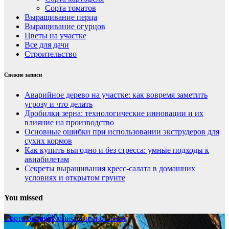
Сорта томатов
Выращивание перца
Выращивание огурцов
Цветы на участке
Все для дачи
Строительство
Свежие записи
Аварийное дерево на участке: как вовремя заметить
угрозу и что делать
Дробилки зерна: технологические инновации и их
влияние на производство
Основные ошибки при использовании экструдеров для
сухих кормов
Как купить выгодно и без стресса: умные подходы к
авиабилетам
Секреты выращивания кресс-салата в домашних
условиях и открытом грунте
You missed
Сорта овощей: описание и отзывы