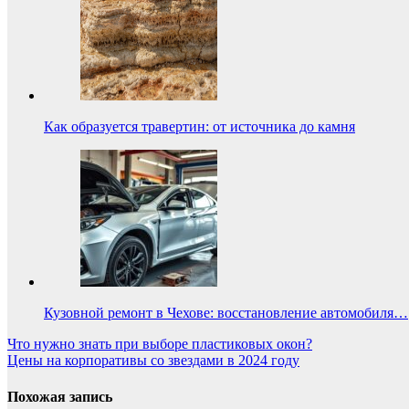
Как образуется травертин: от источника до камня
Кузовной ремонт в Чехове: восстановление автомобиля…
Навигация
Что нужно знать при выборе пластиковых окон?
Цены на корпоративы со звездами в 2024 году
по
записям
Похожая запись