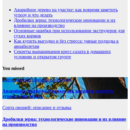
Аварийное дерево на участке: как вовремя заметить
угрозу и что делать
Дробилки зерна: технологические инновации и их
влияние на производство
Основные ошибки при использовании экструдеров для
сухих кормов
Как купить выгодно и без стресса: умные подходы к
авиабилетам
Секреты выращивания кресс-салата в домашних
условиях и открытом грунте
You missed
Сорта овощей: описание и отзывы
Аварийное дерево на участке: как вовремя заметить
угрозу и что делать
Сорта овощей: описание и отзывы
Дробилки зерна: технологические инновации и их влияние
на производство