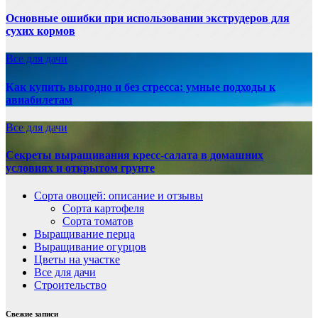
Основные ошибки при использовании экструдеров для
сухих кормов
Все для дачи
Как купить выгодно и без стресса: умные подходы к
авиабилетам
Все для дачи
Секреты выращивания кресс-салата в домашних
условиях и открытом грунте
Сорта овощей: описание и отзывы
Сорта картофеля
Сорта томатов
Выращивание перца
Выращивание огурцов
Цветы на участке
Все для дачи
Строительство
Свежие записи