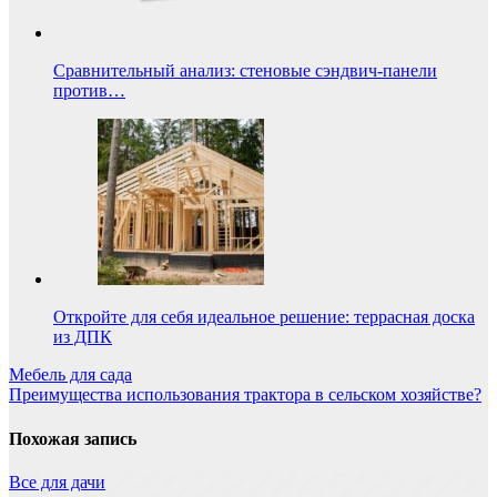
Сравнительный анализ: стеновые сэндвич-панели
против…
Откройте для себя идеальное решение: террасная доска
из ДПК
Навигация
Мебель для сада
Преимущества использования трактора в сельском хозяйстве?
по
записям
Похожая запись
Все для дачи