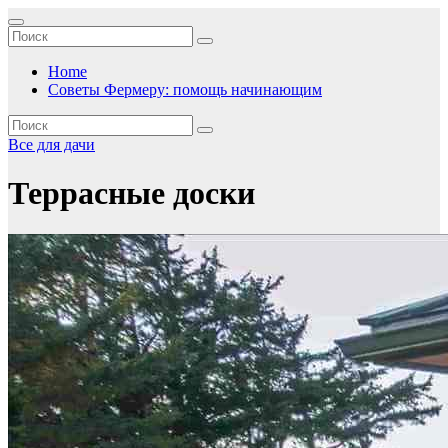
Перейти
к
содержимому
Home
Советы Фермеру: помощь начинающим
Все для дачи
Террасные доски