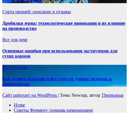
угрозу и что делать
Сорта овощей: описание и отзывы
Дробилки зерна: технологические инновации и их влияние
на производство
Все для дачи
Основные ошибки при использовании экструдеров для
сухих кормов
Все для дачи
Как купить выгодно и без стресса: умные подходы к
авиабилетам
Сайт работает на WordPress
|
Тема: Newsup, автор
Themeansar
Home
Советы Фермеру: помощь начинающим