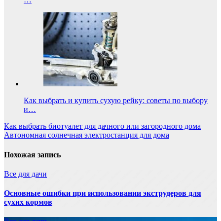
Как выбрать и купить сухую рейку: советы по выбору
и…
Навигация
Как выбрать биотуалет для дачного или загородного дома
Автономная солнечная электростанция для дома
по
записям
Похожая запись
Все для дачи
Основные ошибки при использовании экструдеров для
сухих кормов