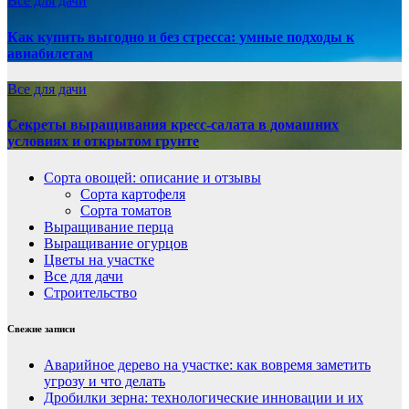
Все для дачи
Как купить выгодно и без стресса: умные подходы к
авиабилетам
Все для дачи
Секреты выращивания кресс-салата в домашних
условиях и открытом грунте
Сорта овощей: описание и отзывы
Сорта картофеля
Сорта томатов
Выращивание перца
Выращивание огурцов
Цветы на участке
Все для дачи
Строительство
Свежие записи
Аварийное дерево на участке: как вовремя заметить
угрозу и что делать
Дробилки зерна: технологические инновации и их