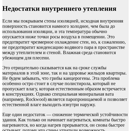
Недостатки внутреннего утепления
Если мы покрываем стены изоляцией, исходная внутренняя
поверхность становится намного холоднее, чем была до
использования изоляции, и эта температура обычно
опускается ниже точки росы воздуха в помещении. Это
предотвратит чрезмерное охлаждение стен, но, к сожалению,
не предотвратит конденсацию водяного пара в пространстве
между утеплителем и стеной. Влажная среда становится
убежищем для плесени.
Это отрицательно сказывается как на сроке службы
материалов в этой зоне, так и на здоровье жильцов квартиры.
Не будем забывать, что грибы канцерогены. Эта проблема
особенно остро стоит в случае полистирола, который не
пропускает влагу, которая естественным образом встречается
в конструкциях. Однако специальная минеральная вата
(например, Rockwool) является паропроницаемой и позволяет
естественной влаге выходить изнутри наружу.
Еще один недостаток — снижение термической устойчивости
здания. Как только он начинает нагреваться, комнаты быстро
нагреваются, но когда нагрев прерывается, он снова быстрее
остывает, потому что стены утратили возможность