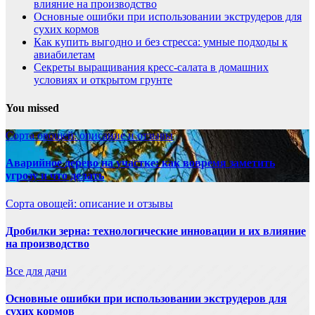
влияние на производство
Основные ошибки при использовании экструдеров для
сухих кормов
Как купить выгодно и без стресса: умные подходы к
авиабилетам
Секреты выращивания кресс-салата в домашних
условиях и открытом грунте
You missed
Сорта овощей: описание и отзывы
Аварийное дерево на участке: как вовремя заметить
угрозу и что делать
Сорта овощей: описание и отзывы
Дробилки зерна: технологические инновации и их влияние
на производство
Все для дачи
Основные ошибки при использовании экструдеров для
сухих кормов