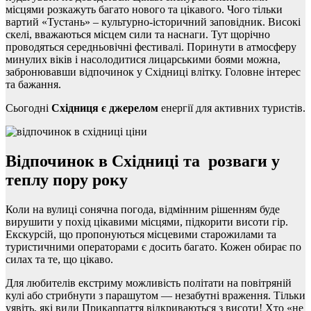
місцями розкажуть багато нового та цікавого. Чого тільки
вартий «Тустань» – культурно-історичний заповідник. Високі
скелі, вважаються місцем сили та наснаги. Тут щорічно
проводяться середньовічні фестивалі. Поринути в атмосферу
минулих віків і насолодитися лицарськими боями можна,
забронювавши відпочинок у Східниці влітку. Головне інтерес
та бажання.
Сьогодні
Східниця є джерелом
енергії для активних туристів.
Відпочинок в Східниці та розваги у
теплу пору року
Коли на вулиці сонячна погода, відмінним рішенням буде
вирушити у похід цікавими місцями, підкорити висоти гір.
Екскурсій, що пропонуються місцевими старожилами та
туристичними операторами є досить багато. Кожен обирає по
силах та те, що цікаво.
Для любителів екстриму можливість політати на повітряній
кулі або стрибнути з парашутом — незабутні враження. Тільки
уявіть, які види Прикарпаття відкриваються з висоти! Хто «не