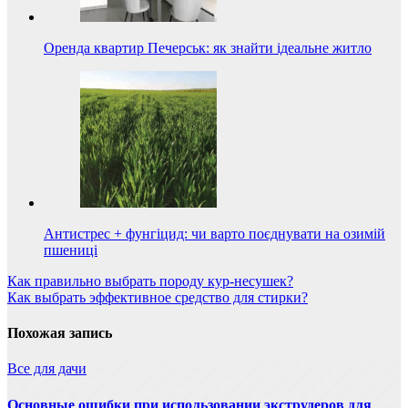
Оренда квартир Печерськ: як знайти ідеальне житло
Антистрес + фунгіцид: чи варто поєднувати на озимій
пшениці
Навигация
Как правильно выбрать породу кур-несушек?
Как выбрать эффективное средство для стирки?
по
записям
Похожая запись
Все для дачи
Основные ошибки при использовании экструдеров для