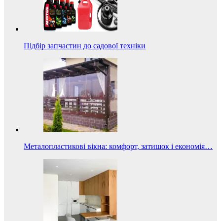
Підбір запчастин до садової техніки
Металопластикові вікна: комфорт, затишок і економія…