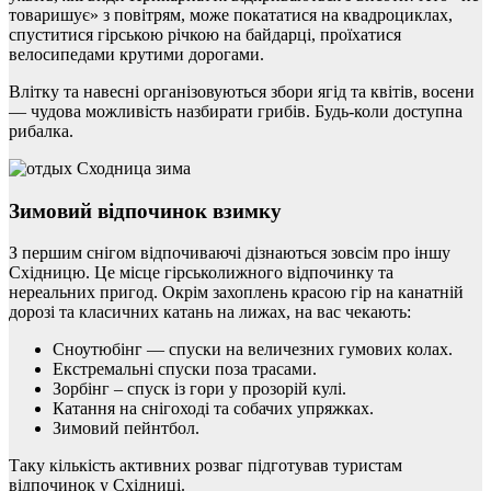
товаришує» з повітрям, може покататися на квадроциклах,
спуститися гірською річкою на байдарці, проїхатися
велосипедами крутими дорогами.
Влітку та навесні організовуються збори ягід та квітів, восени
— чудова можливість назбирати грибів. Будь-коли доступна
рибалка.
Зимовий відпочинок взимку
З першим снігом відпочиваючі дізнаються зовсім про іншу
Східницю. Це місце гірськолижного відпочинку та
нереальних пригод. Окрім захоплень красою гір на канатній
дорозі та класичних катань на лижах, на вас чекають:
Сноутюбінг — спуски на величезних гумових колах.
Екстремальні спуски поза трасами.
Зорбінг – спуск із гори у прозорій кулі.
Катання на снігоході та собачих упряжках.
Зимовий пейнтбол.
Таку кількість активних розваг підготував туристам
відпочинок у Східниці.