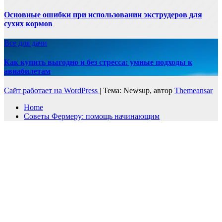
Основные ошибки при использовании экструдеров для
сухих кормов
Все для дачи
Как купить выгодно и без стресса: умные подходы к
авиабилетам
Сайт работает на WordPress
|
Тема: Newsup, автор
Themeansar
Home
Советы Фермеру: помощь начинающим