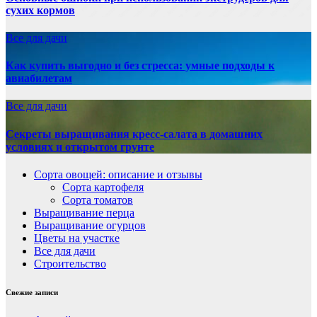
сухих кормов
Все для дачи
Как купить выгодно и без стресса: умные подходы к
авиабилетам
Все для дачи
Секреты выращивания кресс-салата в домашних
условиях и открытом грунте
Сорта овощей: описание и отзывы
Сорта картофеля
Сорта томатов
Выращивание перца
Выращивание огурцов
Цветы на участке
Все для дачи
Строительство
Свежие записи