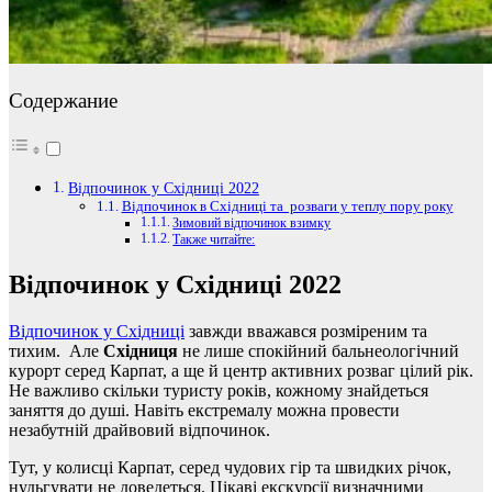
Содержание
Відпочинок у Східниці 2022
Відпочинок в Східниці та розваги у теплу пору року
Зимовий відпочинок взимку
Также читайте:
Відпочинок у Східниці 2022
Відпочинок у Східниці
завжди вважався розміреним та
тихим. Але
Східниця
не лише спокійний бальнеологічний
курорт серед Карпат, а ще й центр активних розваг цілий рік.
Не важливо скільки туристу років, кожному знайдеться
заняття до душі. Навіть екстремалу можна провести
незабутній драйвовий відпочинок.
Тут, у колисці Карпат, серед чудових гір та швидких річок,
нудьгувати не доведеться. Цікаві екскурсії визначними