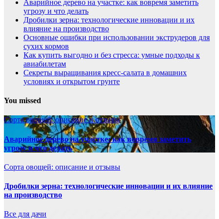
Аварийное дерево на участке: как вовремя заметить
угрозу и что делать
Дробилки зерна: технологические инновации и их
влияние на производство
Основные ошибки при использовании экструдеров для
сухих кормов
Как купить выгодно и без стресса: умные подходы к
авиабилетам
Секреты выращивания кресс-салата в домашних
условиях и открытом грунте
You missed
Сорта овощей: описание и отзывы
Аварийное дерево на участке: как вовремя заметить
угрозу и что делать
Сорта овощей: описание и отзывы
Дробилки зерна: технологические инновации и их влияние
на производство
Все для дачи