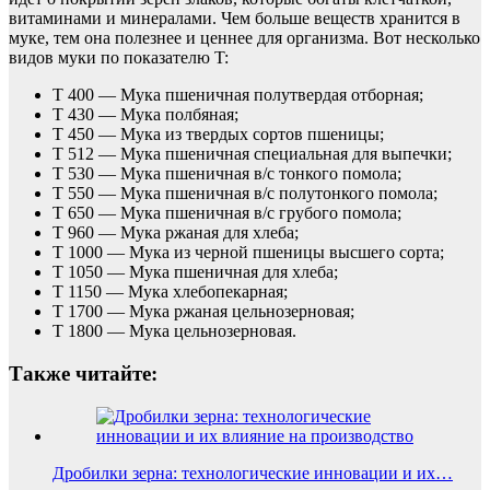
витаминами и минералами. Чем больше веществ хранится в
муке, тем она полезнее и ценнее для организма. Вот несколько
видов муки по показателю T:
Т 400 — Мука пшеничная полутвердая отборная;
Т 430 — Мука полбяная;
Т 450 — Мука из твердых сортов пшеницы;
Т 512 — Мука пшеничная специальная для выпечки;
Т 530 — Мука пшеничная в/с тонкого помола;
Т 550 — Мука пшеничная в/с полутонкого помола;
Т 650 — Мука пшеничная в/с грубого помола;
Т 960 — Мука ржаная для хлеба;
Т 1000 — Мука из черной пшеницы высшего сорта;
Т 1050 — Мука пшеничная для хлеба;
Т 1150 — Мука хлебопекарная;
Т 1700 — Мука ржаная цельнозерновая;
Т 1800 — Мука цельнозерновая.
Также читайте:
Дробилки зерна: технологические инновации и их…