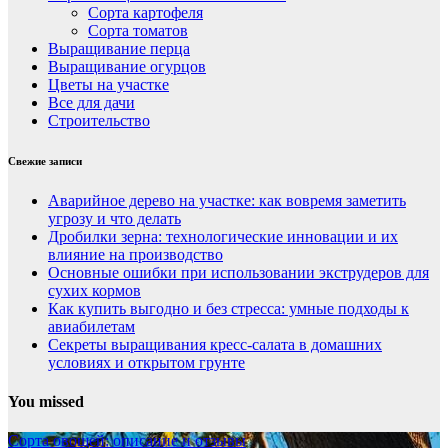
Сорта картофеля
Сорта томатов
Выращивание перца
Выращивание огурцов
Цветы на участке
Все для дачи
Строительство
Свежие записи
Аварийное дерево на участке: как вовремя заметить
угрозу и что делать
Дробилки зерна: технологические инновации и их
влияние на производство
Основные ошибки при использовании экструдеров для
сухих кормов
Как купить выгодно и без стресса: умные подходы к
авиабилетам
Секреты выращивания кресс-салата в домашних
условиях и открытом грунте
You missed
Сорта овощей: описание и отзывы