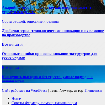
Аварийное дерево на участке: как вовремя заметить
угрозу и что делать
Сорта овощей: описание и отзывы
Дробилки зерна: технологические инновации и их влияние
на производство
Все для дачи
Основные ошибки при использовании экструдеров для
сухих кормов
Все для дачи
Как купить выгодно и без стресса: умные подходы к
авиабилетам
Сайт работает на WordPress
|
Тема: Newsup, автор
Themeansar
Home
Советы Фермеру: помощь начинающим