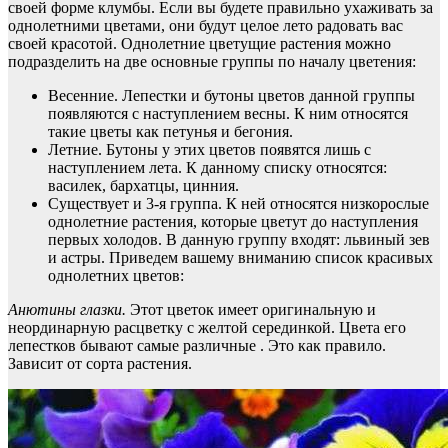
своей форме клумбы. Если вы будете правильно ухаживать за
однолетними цветами, они будут целое лето радовать вас
своей красотой. Однолетние цветущие растения можно
подразделить на две основные группы по началу цветения:
Весенние. Лепестки и бутоны цветов данной группы
появляются с наступлением весны. К ним относятся
такие цветы как петунья и бегония.
Летние. Бутоны у этих цветов появятся лишь с
наступлением лета. К данному списку относятся:
василек, бархатцы, цинния.
Существует и 3-я группа. К ней относятся низкорослые
однолетние растения, которые цветут до наступления
первых холодов. В данную группу входят: львиный зев
и астры. Приведем вашему вниманию список красивых
однолетних цветов:
Анютины глазки.
Этот цветок имеет оригинальную и
неординарную расцветку с желтой серединкой. Цвета его
лепестков бывают самые различные . Это как правило.
Зависит от сорта растения.