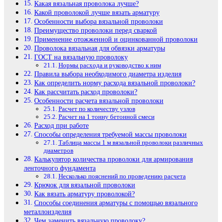
Какая вязальная проволока лучше?
Какой проволокой лучше вязать арматуру
Особенности выбора вязальной проволоки
Преимущество проволоки перед сваркой
Применение отожженной и оцинкованной проволоки
Проволока вязальная для обвязки арматуры
ГОСТ на вязальную проволоку
Нормы расхода и руководство к ним
Правила выбора необходимого диаметра изделия
Как определить норму расхода вязальной проволоки?
Как рассчитать расход проволоки?
Особенности расчета вязальной проволоки
Расчет по количеству узлов
Расчет на 1 тонну бетонной смеси
Расход при работе
Способы определения требуемой массы проволоки
Таблица массы 1 м вязальной проволоки различных
диаметров
Калькулятор количества проволоки для армирования
ленточного фундамента
Несколько пояснений по проведению расчета
Крючок для вязальной проволоки
Как вязать арматуру проволокой?
Способы соединения арматуры с помощью вязального
металлоизделия
Чем заменить вязальную проволоку?