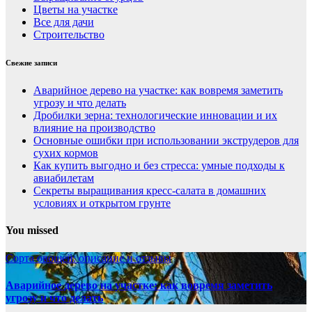
Цветы на участке
Все для дачи
Строительство
Свежие записи
Аварийное дерево на участке: как вовремя заметить
угрозу и что делать
Дробилки зерна: технологические инновации и их
влияние на производство
Основные ошибки при использовании экструдеров для
сухих кормов
Как купить выгодно и без стресса: умные подходы к
авиабилетам
Секреты выращивания кресс-салата в домашних
условиях и открытом грунте
You missed
Сорта овощей: описание и отзывы
Аварийное дерево на участке: как вовремя заметить
угрозу и что делать