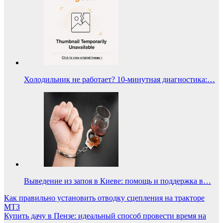
Холодильник не работает? 10-минутная диагностика:…
Выведение из запоя в Киеве: помощь и поддержка в…
Навигация
Как правильно установить отводку сцепления на тракторе
МТЗ
по
Купить дачу в Пензе: идеальный способ провести время на