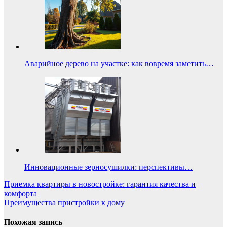
Аварийное дерево на участке: как вовремя заметить…
Инновационные зерносушилки: перспективы…
Навигация
Приемка квартиры в новостройке: гарантия качества и
комфорта
по
Преимущества пристройки к дому
записям
Похожая запись