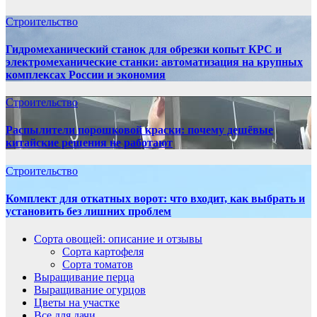
Строительство
Гидромеханический станок для обрезки копыт КРС и
электромеханические станки: автоматизация на крупных
комплексах России и экономия
Строительство
Распылители порошковой краски: почему дешёвые
китайские решения не работают
Строительство
Комплект для откатных ворот: что входит, как выбрать и
установить без лишних проблем
Сорта овощей: описание и отзывы
Сорта картофеля
Сорта томатов
Выращивание перца
Выращивание огурцов
Цветы на участке
Все для дачи