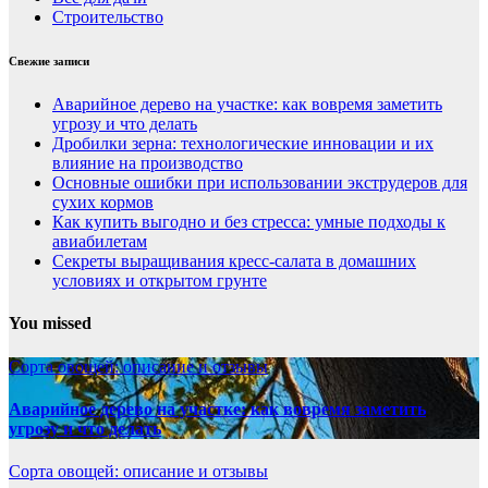
Строительство
Свежие записи
Аварийное дерево на участке: как вовремя заметить
угрозу и что делать
Дробилки зерна: технологические инновации и их
влияние на производство
Основные ошибки при использовании экструдеров для
сухих кормов
Как купить выгодно и без стресса: умные подходы к
авиабилетам
Секреты выращивания кресс-салата в домашних
условиях и открытом грунте
You missed
Сорта овощей: описание и отзывы
Аварийное дерево на участке: как вовремя заметить
угрозу и что делать
Сорта овощей: описание и отзывы