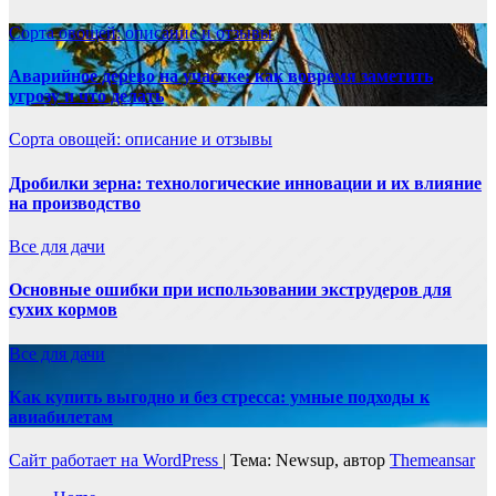
Сорта овощей: описание и отзывы
Аварийное дерево на участке: как вовремя заметить
угрозу и что делать
Сорта овощей: описание и отзывы
Дробилки зерна: технологические инновации и их влияние
на производство
Все для дачи
Основные ошибки при использовании экструдеров для
сухих кормов
Все для дачи
Как купить выгодно и без стресса: умные подходы к
авиабилетам
Сайт работает на WordPress
|
Тема: Newsup, автор
Themeansar