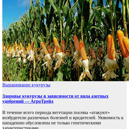
Выращивание кукурузы
Здоровье кукурузы в зависимости от вида азотных
удобрений — АгроТрейд
В течение всего периода вегетации посевы «атакуют»
возбудители различных болезней и вредителей. Уязвимость к
нападению обусловлена ​​не только генетическими
характеристиками…