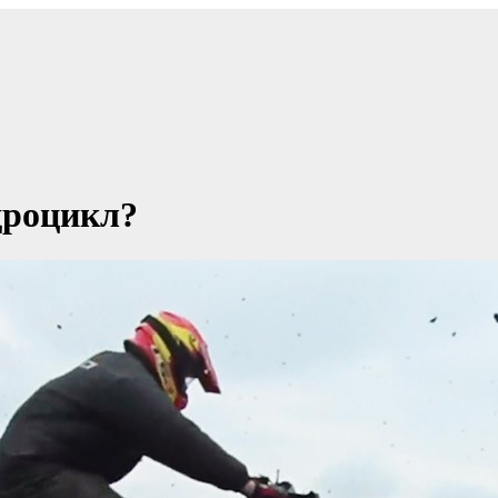
дроцикл?