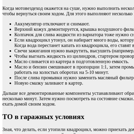
Когда мотовездеход окажется на суше, нужно выполнить нескол
чтобы вернуться своим ходом. Для этого выполняют несколько
Аккумулятор отключают и снимают.
Верхний кожух демонтируется, крышка воздушного фильтр
Колпачок для слива жидкости из вариатора тоже нужно сн
Если квадроцикл утонул, он набирает много воды, котору
Когда вода перестанет капать из квадроцикла, его ставят
Свечи зажигания нужно выкрутить, высушить (например, 
Чтобы выгнать жидкость из цилиндров, стартером провора
Масло сливается из картера в подготовленную емкость.
Масло и бензин смешивают в пропорции 1:1, затем промы
работать на холостых оборотах на 5-10 минут.
После слива промывки нужно заменить масляный фильтр
Новую смазку заливают в картер.
Дальше все демонтированные компоненты устанавливают обратно
несколько минут. Затем нужно посмотреть на состояние смазки
ехать домой своим ходом.
ТО в гаражных условиях
Зная, что делать, если утопили квадроцикл, можно приехать д