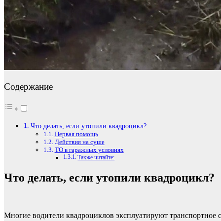
Содержание
Что делать, если утопили квадроцикл?
Первая помощь
Действия на суше
ТО в гаражных условиях
Также читайте:
Что делать, если утопили квадроцикл?
Многие водители квадроциклов эксплуатируют транспортное ср