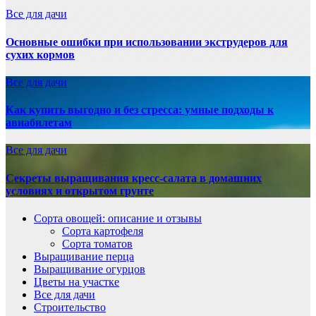
Все для дачи
Основные ошибки при использовании экструдеров для
сухих кормов
Все для дачи
Как купить выгодно и без стресса: умные подходы к
авиабилетам
Все для дачи
Секреты выращивания кресс-салата в домашних
условиях и открытом грунте
Сорта овощей: описание и отзывы
Сорта картофеля
Сорта томатов
Выращивание перца
Выращивание огурцов
Цветы на участке
Все для дачи
Строительство