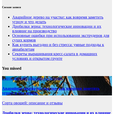
Свежие записи
Аварийное дерево на участке: как вовремя заметить
угрозу и что делать
Дробилки зерна: технологические инновации и их
влияние на производство
Основные ошибки при использовании экструдеров для
сухих кормов
Как купить выгодно и без стресса: умные подходы к
авиабилетам
Секреты выращивания кресс-салата в домашних
условиях и открытом грунте
You missed
Сорта овощей: описание и отзывы
Аварийное дерево на участке: как вовремя заметить
угрозу и что делать
Сорта овощей: описание и отзывы
Дробилки зерна: технологические инновации и их влияние