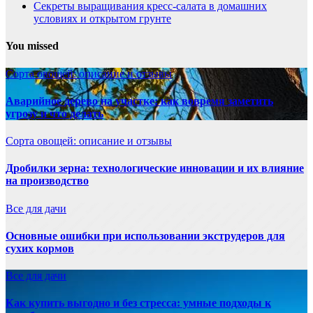
Секреты выращивания кресс-салата в домашних
условиях и открытом грунте
You missed
Сорта овощей: описание и отзывы
Аварийное дерево на участке: как вовремя заметить
угрозу и что делать
Сорта овощей: описание и отзывы
Дробилки зерна: технологические инновации и их влияние
на производство
Все для дачи
Основные ошибки при использовании экструдеров для
сухих кормов
Все для дачи
Как купить выгодно и без стресса: умные подходы к