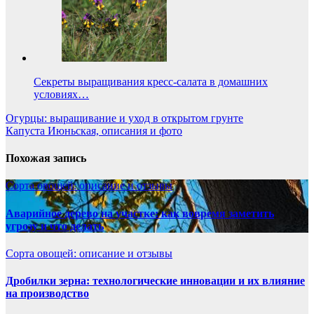
Секреты выращивания кресс-салата в домашних
условиях…
Навигация
Огурцы: выращивание и уход в открытом грунте
Капуста Июньская, описания и фото
по
записям
Похожая запись
Сорта овощей: описание и отзывы
Аварийное дерево на участке: как вовремя заметить
угрозу и что делать
Сорта овощей: описание и отзывы
Дробилки зерна: технологические инновации и их влияние
на производство