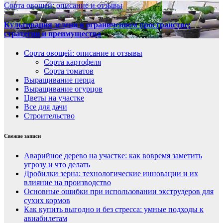
Сорта овощей: описание и отзывы
Культивация зелени в ограниченном пространстве:
стратегии и преимущества
Сорта овощей: описание и отзывы
Сорта картофеля
Сорта томатов
Выращивание перца
Выращивание огурцов
Цветы на участке
Все для дачи
Строительство
Свежие записи
Аварийное дерево на участке: как вовремя заметить
угрозу и что делать
Дробилки зерна: технологические инновации и их
влияние на производство
Основные ошибки при использовании экструдеров для
сухих кормов
Как купить выгодно и без стресса: умные подходы к
авиабилетам