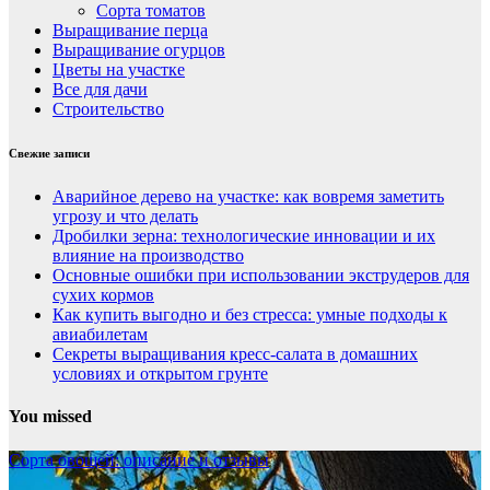
Сорта томатов
Выращивание перца
Выращивание огурцов
Цветы на участке
Все для дачи
Строительство
Свежие записи
Аварийное дерево на участке: как вовремя заметить
угрозу и что делать
Дробилки зерна: технологические инновации и их
влияние на производство
Основные ошибки при использовании экструдеров для
сухих кормов
Как купить выгодно и без стресса: умные подходы к
авиабилетам
Секреты выращивания кресс-салата в домашних
условиях и открытом грунте
You missed
Сорта овощей: описание и отзывы