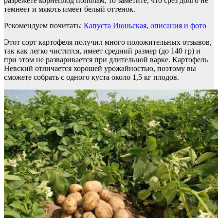
разрежете корнеплод пополам, то заметите, что срез долго не
темнеет и мякоть имеет белый оттенок.
Рекомендуем почитать:
Капуста Июньская, описания и фото
Этот сорт картофеля получил много положительных отзывов,
так как легко чистится, имеет средний размер (до 140 гр) и
при этом не разваривается при длительной варке. Картофель
Невский отличается хорошей урожайностью, поэтому вы
сможете собрать с одного куста около 1,5 кг плодов.