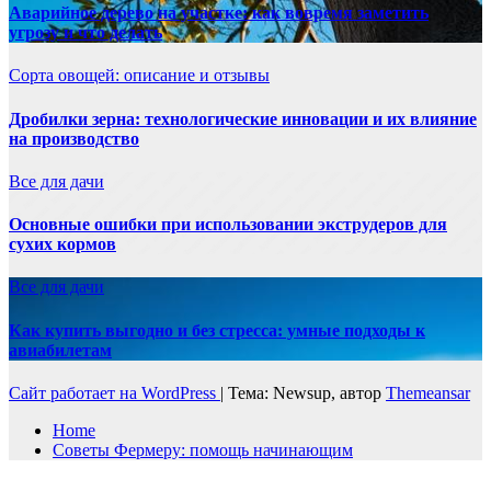
Аварийное дерево на участке: как вовремя заметить
угрозу и что делать
Сорта овощей: описание и отзывы
Дробилки зерна: технологические инновации и их влияние
на производство
Все для дачи
Основные ошибки при использовании экструдеров для
сухих кормов
Все для дачи
Как купить выгодно и без стресса: умные подходы к
авиабилетам
Сайт работает на WordPress
|
Тема: Newsup, автор
Themeansar
Home
Советы Фермеру: помощь начинающим