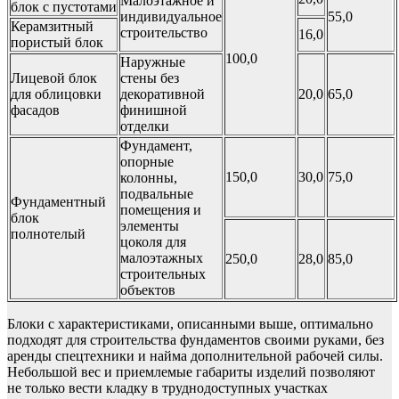
Малоэтажное и
блок с пустотами
индивидуальное
55,0
Керамзитный
строительство
16,0
пористый блок
100,0
Наружные
Лицевой блок
стены без
для облицовки
декоративной
20,0
65,0
фасадов
финишной
отделки
Фундамент,
опорные
150,0
30,0
75,0
колонны,
подвальные
Фундаментный
помещения и
блок
элементы
полнотелый
цоколя для
малоэтажных
250,0
28,0
85,0
строительных
объектов
Блоки с характеристиками, описанными выше, оптимально
подходят для строительства фундаментов своими руками, без
аренды спецтехники и найма дополнительной рабочей силы.
Небольшой вес и приемлемые габариты изделий позволяют
не только вести кладку в труднодоступных участках