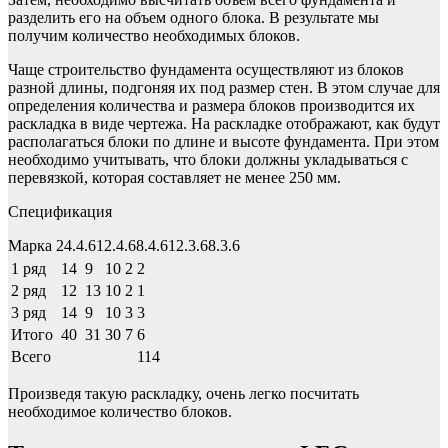
разделить его на объем одного блока. В результате мы
получим количество необходимых блоков.
Чаще строительство фундамента осуществляют из блоков
разной длины, подгоняя их под размер стен. В этом случае для
определения количества и размера блоков производится их
раскладка в виде чертежа. На раскладке отображают, как будут
располагаться блоки по длине и высоте фундамента. При этом
необходимо учитывать, что блоки должны укладываться с
перевязкой, которая составляет не менее 250 мм.
Спецификация
Марка 24.4.612.4.68.4.612.3.68.3.6
1 ряд
14
9
10
2
2
2 ряд
12
13
10
2
1
3 ряд
14
9
10
3
3
Итого
40
31
30
7
6
Всего
114
Произведя такую раскладку, очень легко посчитать
необходимое количество блоков.