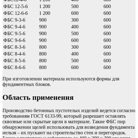
ФБС 12-5-6
1 200
500
600
ФБС 12-6-6
1 200
600
600
ФБС 9-3-6
900
300
600
ФБС 9-4-6
900
400
600
ФБС 9-5-6
900
500
600
ФБС 9-6-6
900
600
600
ФБС 8-3-6
800
300
600
ФБС 8-4-6
800
400
600
ФБС 8-5-6
800
500
600
ФБС 8-6-6
800
600
600
При изготовлении материала используются формы для
фундаментных блоков.
Область применения
Производство бетонных пустотелых изделий ведется согласно
требованиям ГОСТ 6133-99, который разрешает оставлять
сквозные или скрытые щели в материале. Такие ФБС пир
обнаружении щелей использовать для возведения фундамента
нельзя – их пускают на строительство стен и перегородок.