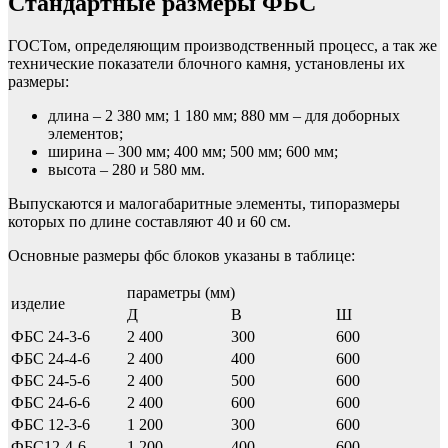
Стандартные размеры ФБС
ГОСТом, определяющим производственный процесс, а так же
технические показатели блочного камня, установлены их
размеры:
длина – 2 380 мм; 1 180 мм; 880 мм – для доборных
элементов;
ширина – 300 мм; 400 мм; 500 мм; 600 мм;
высота – 280 и 580 мм.
Выпускаются и малогабаритные элементы, типоразмеры
которых по длине составляют 40 и 60 см.
Основные размеры фбс блоков указаны в таблице:
параметры (мм)
изделие
Д
В
Ш
ФБС 24-3-6
2 400
300
600
ФБС 24-4-6
2 400
400
600
ФБС 24-5-6
2 400
500
600
ФБС 24-6-6
2 400
600
600
ФБС 12-3-6
1 200
300
600
ФБС12-4-6
1 200
400
600