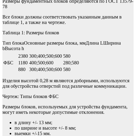
Размеры фундаментных блоков определяются по ГОСТ 13579-
78
Все блоки должны соответствовать указанным данным в
таблице 1, а также на чертеже.
Таблица 1: Размеры блоков
Тип блокаОсновные размеры блока, ммДлина LШирина
bВысота h
2380
300;400;500;600
580
ФБС
1180
400;500;600
280;580
880
300;400;500;600
580
Изделия высотой 0,28 м являются доборными, используются
для обустройства отверстий под различные коммуникации.
Чертеж: Типы блоков ФБС
Размеры блоков, используемых для устройства фундамента,
могут иметь некоторые допустимые отклонения.
в длину +/- 13 мм;
по ширине и высоте +/- 8 мм;
выемки +/-15 мм.