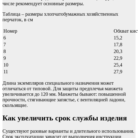
числе рекомендует основные размеры.
Таблица – размеры хлопчатобумажных хозяйственных
перчаток, в см
Номер
Обхват кис
6
15,2
7
17,8
8
20,3
9
22,9
10
25,4
11
27,9
Длина экземпляров специального назначения может
отличаться от типовой. Для защиты предплечья манжета
увеличивается до 120 мм. Манжеты бывают: повышенной
прочности, стягивающие запястье, с вентиляцией ладони,
скользящие.
Как увеличить срок службы изделия
Существуют разовые варианты и длительного использования.
Срок эксплуатации зависит от выполнения инструкции