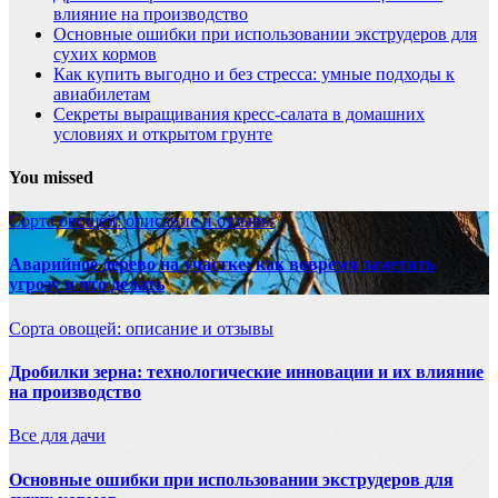
влияние на производство
Основные ошибки при использовании экструдеров для
сухих кормов
Как купить выгодно и без стресса: умные подходы к
авиабилетам
Секреты выращивания кресс-салата в домашних
условиях и открытом грунте
You missed
Сорта овощей: описание и отзывы
Аварийное дерево на участке: как вовремя заметить
угрозу и что делать
Сорта овощей: описание и отзывы
Дробилки зерна: технологические инновации и их влияние
на производство
Все для дачи
Основные ошибки при использовании экструдеров для