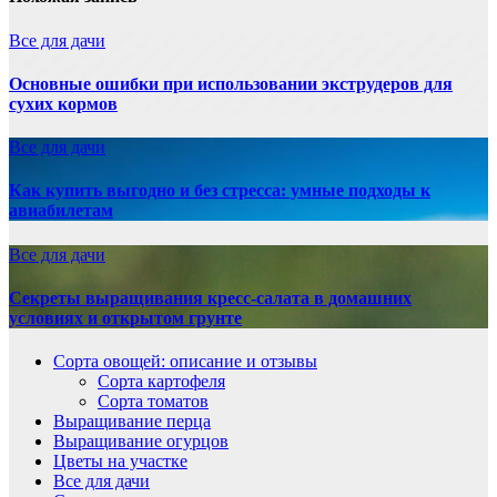
Все для дачи
Основные ошибки при использовании экструдеров для
сухих кормов
Все для дачи
Как купить выгодно и без стресса: умные подходы к
авиабилетам
Все для дачи
Секреты выращивания кресс-салата в домашних
условиях и открытом грунте
Сорта овощей: описание и отзывы
Сорта картофеля
Сорта томатов
Выращивание перца
Выращивание огурцов
Цветы на участке
Все для дачи