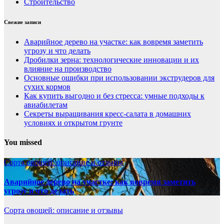
Строительство
Свежие записи
Аварийное дерево на участке: как вовремя заметить
угрозу и что делать
Дробилки зерна: технологические инновации и их
влияние на производство
Основные ошибки при использовании экструдеров для
сухих кормов
Как купить выгодно и без стресса: умные подходы к
авиабилетам
Секреты выращивания кресс-салата в домашних
условиях и открытом грунте
You missed
Сорта овощей: описание и отзывы
Аварийное дерево на участке: как вовремя заметить
угрозу и что делать
Сорта овощей: описание и отзывы