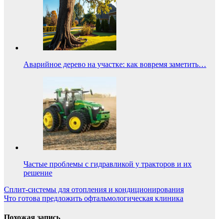
Аварийное дерево на участке: как вовремя заметить…
Частые проблемы с гидравликой у тракторов и их
решение
Навигация
Сплит-системы для отопления и кондиционирования
Что готова предложить офтальмологическая клиника
по
записям
Похожая запись