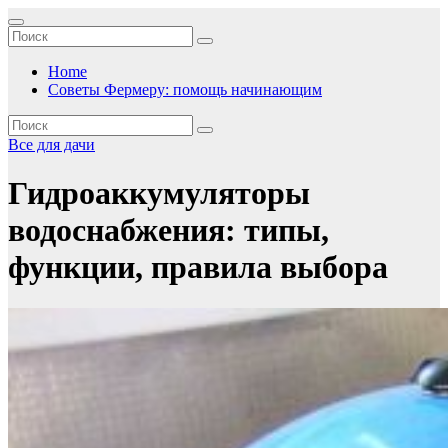
Перейти
к
содержимому
Home
Советы Фермеру: помощь начинающим
Все для дачи
Гидроаккумуляторы
водоснабжения: типы,
функции, правила выбора