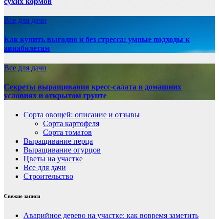
сухих кормов
Все для дачи
Как купить выгодно и без стресса: умные подходы к
авиабилетам
Все для дачи
Секреты выращивания кресс-салата в домашних
условиях и открытом грунте
Сорта овощей: описание и отзывы
Сорта картофеля
Сорта томатов
Выращивание перца
Выращивание огурцов
Цветы на участке
Все для дачи
Строительство
Свежие записи
Аварийное дерево на участке: как вовремя заметить