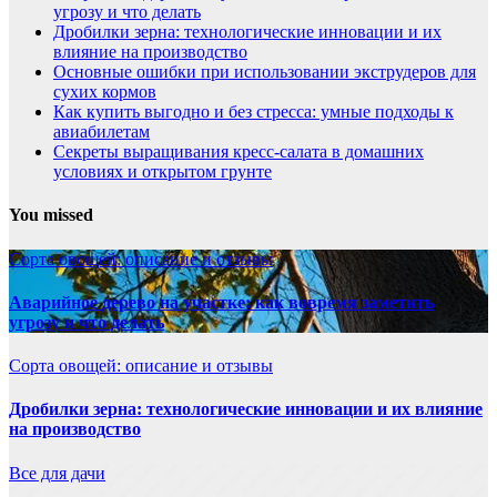
угрозу и что делать
Дробилки зерна: технологические инновации и их
влияние на производство
Основные ошибки при использовании экструдеров для
сухих кормов
Как купить выгодно и без стресса: умные подходы к
авиабилетам
Секреты выращивания кресс-салата в домашних
условиях и открытом грунте
You missed
Сорта овощей: описание и отзывы
Аварийное дерево на участке: как вовремя заметить
угрозу и что делать
Сорта овощей: описание и отзывы
Дробилки зерна: технологические инновации и их влияние
на производство
Все для дачи